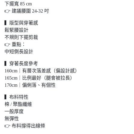
下擺寬 85 cm
👉 建議腰圍 24-32 吋
▍版型與穿著感
鬆緊腰設計
不規則下擺剪裁
👉 重點：
中短側長設計
▍穿著長度參考
160cm｜有層次落差感（偏設計感）
165cm｜比例最好（腿會被拉長）
170cm｜偏俐落、有個性
▍布料特性
棉 / 聚酯纖維
一般厚度
無彈性
👉 布料撐得出線條