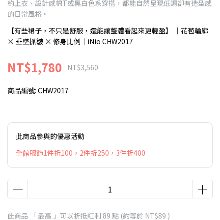
約上衣、設計感棉T或黑白色系穿搭，都能自然呈現低調卻有造型感
的日常風格。
【有些裙子，不只是舒服，還能讓整體看起來更輕盈】 ｜花苞輪廓
× 垂墜抓皺 × 修身比例｜iNio CHW2017
NT$1,780
NT$3,560
商品編號:
CHW2017
此商品參與的優惠活動
全館服飾1件折100，2件折250，3件折400
此商品 「 最高 」可以折抵紅利
89
點 (約等於
NT$89
)