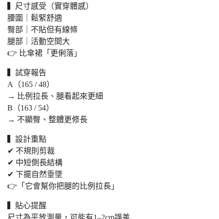
▍尺寸感受（實穿體感）
腰圍｜鬆緊舒適
臀部｜不貼但有線條
腿部｜活動空間大
👉 比傘裙「更俐落」
▍試穿報告
A（165 / 48）
→ 比例拉長、腿看起來更細
B（163 / 54）
→ 不顯臀、整體更修長
▍設計重點
✔ 不規則剪裁
✔ 中短側長結構
✔ 下擺自然垂墜
👉「它會幫你把腿的比例拉長」
▍貼心提醒
尺寸為平放測量，可能有1–2cm誤差