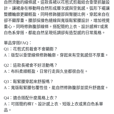
自然流動的線條感。這款長裙以花苞式剪裁結合垂墜抓皺設
計，讓裙身在移動時自然形成層次感與空氣感。弧形下襬讓
整體輪廓更顯輕盈，同時修飾腿部與臀腿比例，穿起來自在
卻不顯厚重。腰部採撞色縫線與寬版鬆緊腰設計，增加視覺
重心，同時修飾腹部線條。搭配簡約上衣、設計感棉T或黑
白色系穿搭，都能自然呈現低調卻有造型感的日常風格。
單品穿搭FAQ：
Q1：花苞式剪裁會不會顯膨？
A：版型以垂墜線條修飾輪廓，穿起來有空氣感但不厚重。
Q2：這款長裙會不好活動嗎？
A：布料柔順輕盈，日常行走與久坐都很自在。
Q3：鬆緊腰穿起來舒服嗎？
A：寬版鬆緊腰包覆性佳，能自然修飾腹部並提升舒適度。
Q4：適合搭配什麼風格上衣？
A：可搭簡約棉T、設計感上衣、短版上衣或黑白色系單
品。