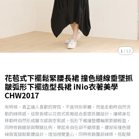
1
/
12
花苞式下襬鬆緊腰長裙 撞色縫線垂墜抓
皺弧形下襬造型長裙 iNio衣著美學
CHW2017
有時候，真正讓人喜歡的穿搭，不是特別華麗，而是走動時自然流
動的線條感。這款長裙以花苞式剪裁結合垂墜抓皺設計，讓裙身在
移動時自然形成層次感與空氣感。弧形下襬讓整體輪廓更顯輕盈，
同時修飾腿部與臀腿比例，穿起來自在卻不顯厚重。腰部採撞色縫
線與寬版鬆緊腰設計，增加視覺重心，同時修飾腹部線條。搭配簡