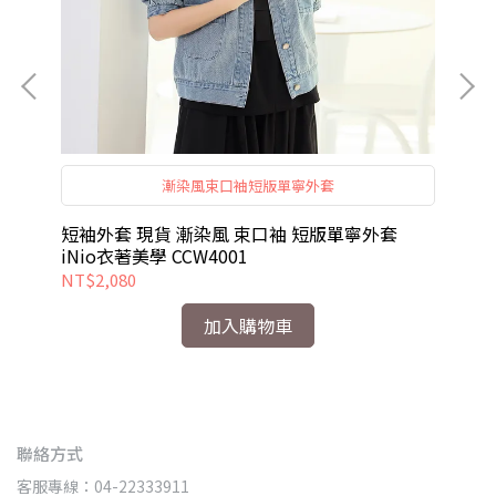
裝
漸染風束口袖短版單寧外套
穿
衣
短袖外套 現貨 漸染風 束口袖 短版單寧外套
短
iNio衣著美學 CCW4001
iN
NT$2,080
NT
加入購物車
聯絡方式
客服專線：04-22333911