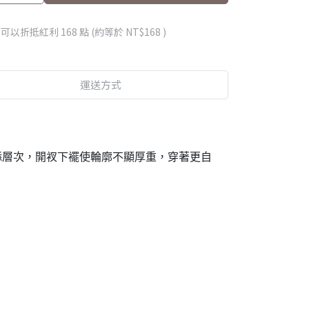
 」可以折抵紅利
168
點 (約等於
NT$168
)
運送方式
添層次，開衩下襬使輪廓不顯厚重，穿著更自