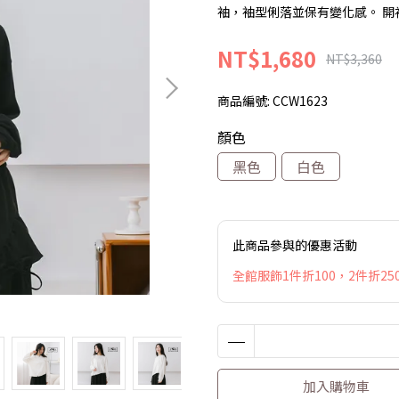
袖，袖型俐落並保有變化感。 
NT$1,680
NT$3,360
商品編號:
CCW1623
顏色
黑色
白色
此商品參與的優惠活動
全館服飾1件折100，2件折250
加入購物車