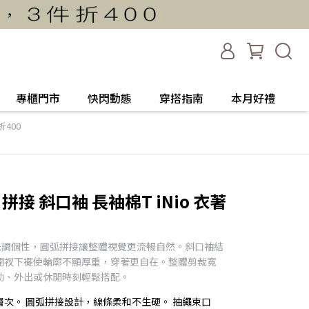
專櫃門市
快閃動態
穿搭指南
本月好禮
400
拼接 斜口袖 長袖棉T iNio 衣著
低調個性，圓弧拼接讓整體視覺更流暢自然。斜口袖結
開衩下襬使輪廓不顯厚重，穿著更自在。整體剪裁寬
勤、外出或休閒時刻輕鬆搭配。
次。 圓弧拼接設計，線條柔和不生硬。 抽繩束口