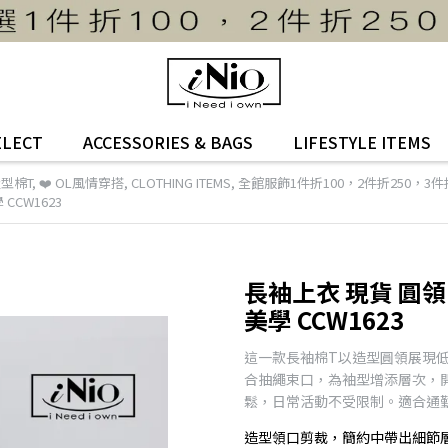
ELECT
ACCESSORIES & BAGS
LIFESTYLE ITEMS
造型棉T
,
❤️ OL風情穿搭
,
CLOTHING ITEMS
,
全館服飾1件折100，2件折250，3件折
CCW1623
長袖上衣 現貨 圓領 
美學 CCW1623
這一款長袖棉T以造型圓領展現
合抽繩束口，為袖型增添層次，
鬆，日常活動不受限制。適合通
造型領口剪裁，簡約中帶出細節層