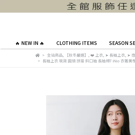
🔥 NEW IN 🔥
CLOTHING ITEMS
SEASON S
全站商品
,
【秋冬嚴選】
,
❤️ 上衣
,
➤ 長袖上衣
,
➤ 
長袖上衣 現貨 圓領 拼接 斜口袖 長袖棉T iNio 衣著美學 