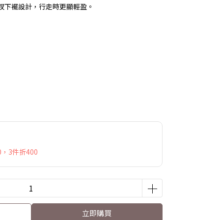
開衩下襬設計，行走時更顯輕盈。
，3件折400
立即購買