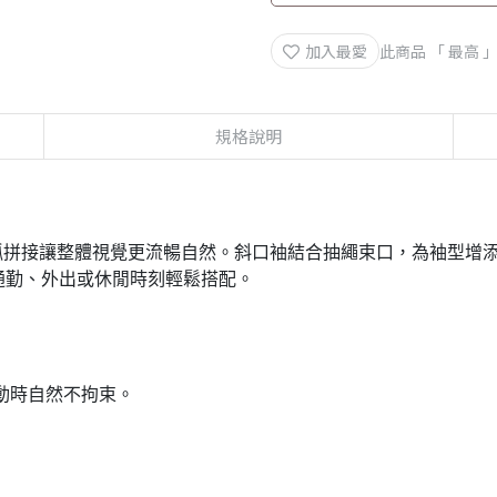
加入最愛
此商品 「 最高
規格說明
弧拼接讓整體視覺更流暢自然。斜口袖結合抽繩束口，為袖型增
通勤、外出或休閒時刻輕鬆搭配。
動時自然不拘束。