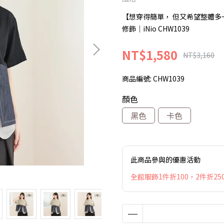
【想穿得簡單， 但又希望整體多一
修飾｜iNio CHW1039
NT$1,580
NT$3,160
商品編號:
CHW1039
顏色
黑色
卡色
此商品參與的優惠活動
全館服飾1件折100，2件折250