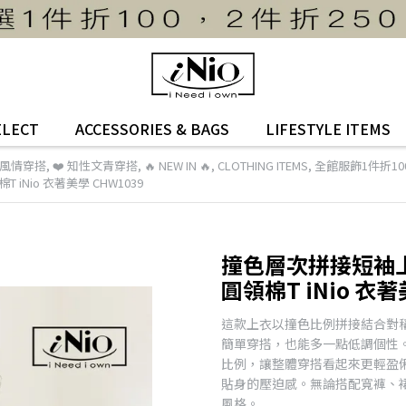
ELECT
ACCESSORIES & BAGS
LIFESTYLE ITEMS
OL風情穿搭
,
❤️ 知性文青穿搭
,
🔥 NEW IN 🔥
,
CLOTHING ITEMS
,
全館服飾1件折100
Nio 衣著美學 CHW1039
撞色層次拼接短袖上
圓領棉T iNio 衣著
這款上衣以撞色比例拼接結合對
簡單穿搭，也能多一點低調個性
比例，讓整體穿搭看起來更輕盈
貼身的壓迫感。無論搭配寬褲、
風格。