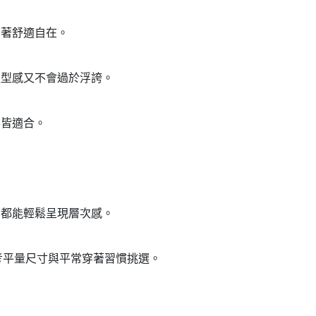
穿著舒適自在。
造型感又不會過於浮誇。
形皆適合。
。
品都能輕鬆呈現層次感。
議可參考平量尺寸與平常穿著習慣挑選。