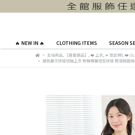
🔥 NEW IN 🔥
CLOTHING ITEMS
SEASON S
全站商品
,
【春夏選品】
,
❤️ 上衣
,
➤ 造型棉T
,
❤️ 
撞色層次拼接短袖上衣 對稱蟬翼造型拼接 輕落肩圓領棉T i