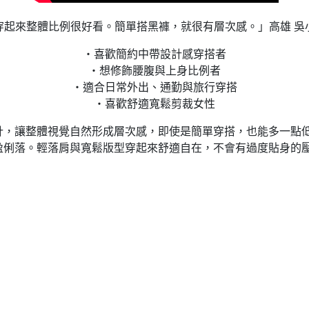
穿起來整體比例很好看。簡單搭黑褲，就很有層次感。」高雄 吳
・喜歡簡約中帶設計感穿搭者
・想修飾腰腹與上身比例者
・適合日常外出、通勤與旅行穿搭
・喜歡舒適寬鬆剪裁女性
計，讓整體視覺自然形成層次感，即使是簡單穿搭，也能多一點
盈俐落。輕落肩與寬鬆版型穿起來舒適自在，不會有過度貼身的