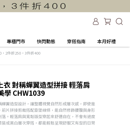
專櫃門市
快閃動態
穿搭指南
本月好禮
，2件折250，3件折400
衣 對稱蟬翼造型拼接 輕落肩
美學 CHW1039
稱蟬翼造型設計，讓整體視覺自然形成層次感，即使是
。前片拼接剪裁搭配垂墜線條，能自然修飾腰腹與身形
俐落。輕落肩與寬鬆版型穿起來舒適自在，不會有過度
裙裝或黑白層次穿搭，都能輕鬆呈現舒服又有型的日常