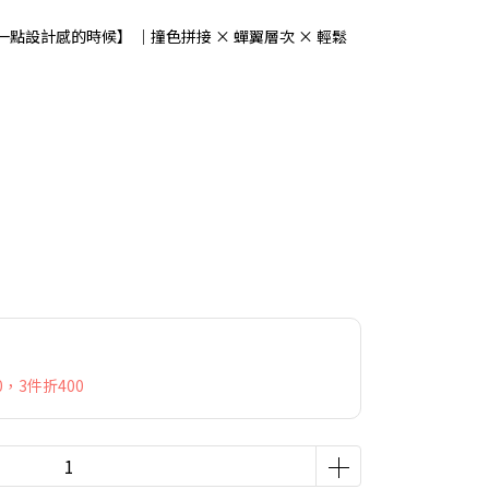
點設計感的時候】 ｜撞色拼接 × 蟬翼層次 × 輕鬆
，3件折400