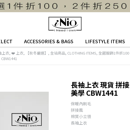
ELECT
ACCESSORIES & BAGS
LIFESTYLE ITEMS
袖上衣
,
❤️ 上衣
,
【秋冬嚴選】
,
全站商品
,
CLOTHING ITEMS
,
全館服飾1件折100
BW1441
長袖上衣 現貨 拼接
美學 CBW1441
保暖內刷毛
拼接風
棉質小立領
長袖上衣