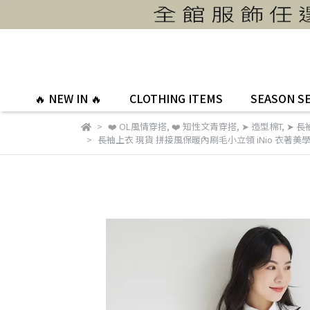
🔥 NEW IN 🔥
CLOTHING ITEMS
SEASON S
❤️ OL風情穿搭
,
❤️ 知性文青穿搭
,
➤ 造型棉T
,
➤ 長
長袖上衣 現貨 拼接風保暖內刷毛小立領 iNio 衣著美學 C