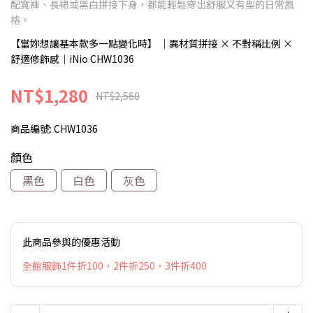
配寬褲、長裙或黑白拼接下身，都能輕鬆穿出舒服又有型的日常風
格。
【當妳想讓基本款多一點變化時】 ｜異材質拼接 × 不對稱比例 ×
舒適修飾感｜iNio CHW1036
NT$1,280
NT$2,560
商品編號:
CHW1036
顏色
黑色
白色
灰色
此商品參與的優惠活動
全館服飾1件折100，2件折250，3件折400