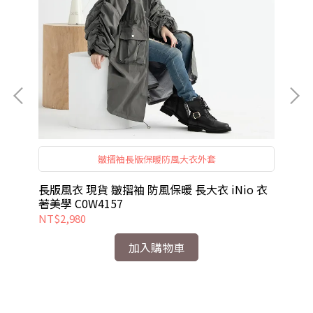
短
皺摺袖長版保暖防風大衣外套
袖
適
o
長版風衣 現貨 皺摺袖 防風保暖 長大衣 iNio 衣
長
著美學 C0W4157
衣著
NT$2,980
NT
加入購物車