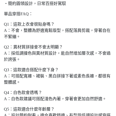
・簡約圓領設計，日常百搭好駕馭
單品穿搭FAQ：
Q1：這款上衣會很貼身嗎？
A：不會，整體為舒適寬鬆版型，搭配落肩剪裁，穿著自在
不緊繃。
Q2：異材質拼接會不會太明顯？
A：採低調撞色與異材質設計，能自然增加層次感，不會過
於誇張。
Q3：這款適合搭配什麼下身？
A：可搭配寬褲、裙裝、黑白拼接下著或素色長褲，都很有
整體感。
Q4：白色款會透嗎？
A：白色款建議可搭配淺色內著，穿著會更加自然舒適。
Q5：這款適合什麼年齡層？
A：設計簡約耐看，適合喜歡舒適、有型與低調設計感穿搭