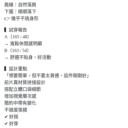
肩線｜自然落肩
下擺｜順順落下
👉 幾乎不挑身形
▍試穿報告
A（165 / 48）
→ 寬鬆休閒感明顯
B（163 / 54）
→ 舒適不貼身，好活動
▍設計重點
「想要簡單，但不要太普通，這件剛剛好」
前片異材質拼接設計
搭配立體口袋細節
增加視覺層次感
簡約中帶有變化
不過度張揚
✔ 好搭
✔ 好穿