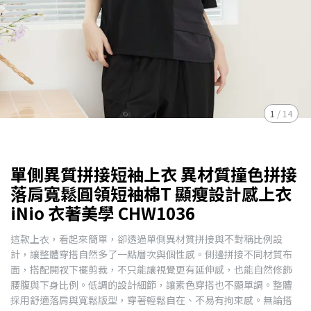
1
/
14
單側異質拼接短袖上衣 異材質撞色拼接
落肩寬鬆圓領短袖棉T 顯瘦設計感上衣
iNio 衣著美學 CHW1036
這款上衣，看起來簡單，卻透過單側異材質拼接與不對稱比例設
計，讓整體穿搭自然多了一點層次與個性感。側邊拼接不同材質布
面，搭配開衩下襬剪裁，不只能讓視覺更有延伸感，也能自然修飾
腰腹與下身比例。低調的設計細節，讓素色穿搭也不顯單調。整體
採用舒適落肩與寬鬆版型，穿著輕鬆自在、不易有拘束感。無論搭