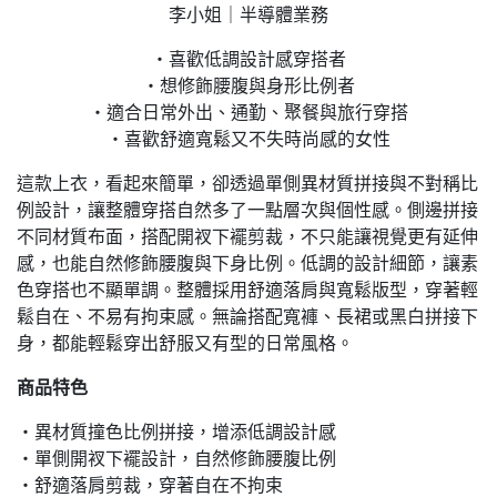
李小姐｜半導體業務
・喜歡低調設計感穿搭者
・想修飾腰腹與身形比例者
・適合日常外出、通勤、聚餐與旅行穿搭
・喜歡舒適寬鬆又不失時尚感的女性
這款上衣，看起來簡單，卻透過單側異材質拼接與不對稱比
例設計，讓整體穿搭自然多了一點層次與個性感。側邊拼接
不同材質布面，搭配開衩下襬剪裁，不只能讓視覺更有延伸
感，也能自然修飾腰腹與下身比例。低調的設計細節，讓素
色穿搭也不顯單調。整體採用舒適落肩與寬鬆版型，穿著輕
鬆自在、不易有拘束感。無論搭配寬褲、長裙或黑白拼接下
身，都能輕鬆穿出舒服又有型的日常風格。
商品特色
・異材質撞色比例拼接，增添低調設計感
・單側開衩下襬設計，自然修飾腰腹比例
・舒適落肩剪裁，穿著自在不拘束