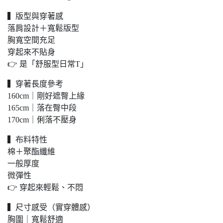
▍版型與穿著感
落肩設計＋寬鬆版型
胸寬空間充足
穿起來不貼身
👉 是「舒服型日常T」
▍穿著長度參考
160cm｜剛好遮臀上緣
165cm｜落在臀中段
170cm｜俐落不壓身
▍布料特性
棉＋聚酯纖維
一般厚度
微彈性
👉 穿起來輕鬆、不悶
▍尺寸感受（實穿體感）
胸圍｜寬鬆舒適