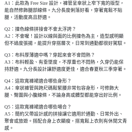
A1：此款為 Free Size 設計，褲管呈傘狀上窄下寬的版型，
能自然修飾腿部線條。九分長度俐落好看，穿著寬鬆不貼
腿，活動度高且舒適。
Q2：撞色線條拼接會不會太浮誇？
A2：不會喔！設計以線與面的比例撞色為主，造型感明顯
但不過度張揚，能提升穿搭層次，日常到通勤都很好駕馭。
Q3：布料厚薄適中嗎？穿起來會不會悶熱？
A3：布料輕盈、有垂墜度，不厚重也不悶熱，久穿仍能保
持舒適。九分長設計讓舒適度更佳，適合春夏秋三季穿著。
Q4：這款寬褲裙適合哪些身形？
A4：傘狀褲管與跨尺碼鬆緊腰非常包容身形，可修飾大
腿、臀圍與小腹線條，不論身高或體型都能穿出好比例。
Q5：這款寬褲裙適合哪些場合？
A5：簡約又帶設計感的拼接讓它適用於通勤、日常外出、
聚會或旅遊。搭配合身上衣顯瘦，搭寬鬆上衣則有休閒文青
感。