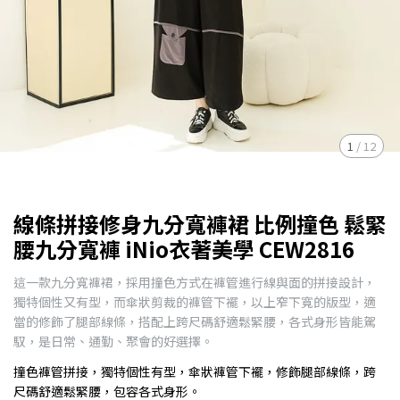
1
/
12
線條拼接修身九分寬褲裙 比例撞色 鬆緊
腰九分寬褲 iNio衣著美學 CEW2816
這一款九分寬褲裙，採用撞色方式在褲管進行線與面的拼接設計，
獨特個性又有型，而傘狀剪裁的褲管下襬，以上窄下寬的版型，適
當的修飾了腿部線條，搭配上跨尺碼舒適鬆緊腰，各式身形皆能駕
馭，是日常、通勤、聚會的好選擇。
撞色褲管拼接，獨特個性有型，傘狀褲管下襬，修飾腿部線條，跨
尺碼舒適鬆緊腰，包容各式身形。