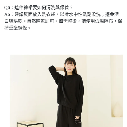
Q6：這件褲裙要如何清洗與保養？
A6：建議反面放入洗衣袋，以冷水中性洗劑柔洗；避免漂
白與烘乾。自然晾乾即可。如需整燙，請使用低溫隔布，保
持垂墜線條。