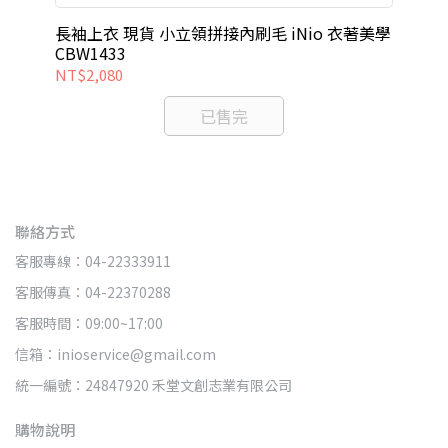
面
好
袖上
長袖上衣 現貨 小立領拼接內刷毛 iNio 衣著美學
短
CBW1433
iN
NT$2,080
NT
已售完
聯絡方式
客服專線：04-22333911
客服傳真：04-22370288
客服時間：09:00~17:00
信箱：inioservice@gmail.com
統一編號：24847920 禾堂文創志業有限公司
購物說明