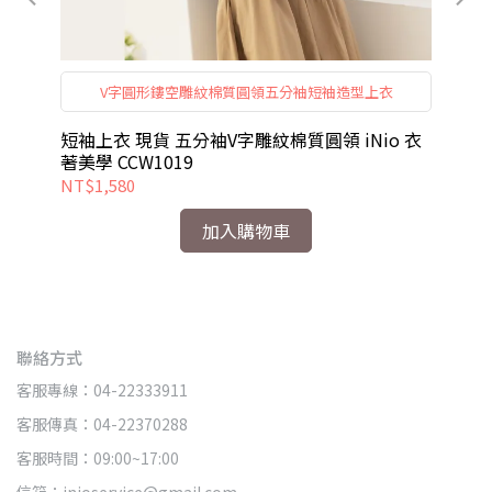
V字圓形鏤空雕紋棉質圓領五分袖短袖造型上衣
短袖上衣 現貨 五分袖V字雕紋棉質圓領 iNio 衣
短褲
著美學 CCW1019
美學
NT$1,580
NT
加入購物車
聯絡方式
客服專線：04-22333911
客服傳真：04-22370288
客服時間：09:00~17:00
信箱：inioservice@gmail.com