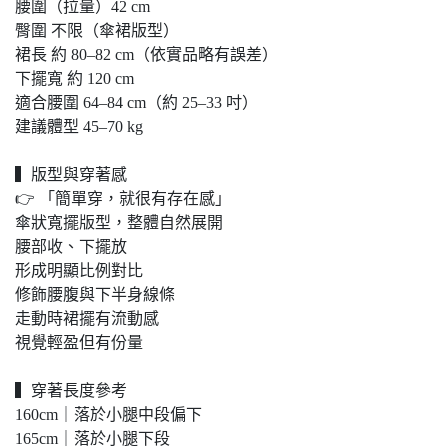
腰圍（拉量）42 cm
臀圍 不限（傘裙版型）
裙長 約 80–82 cm（依實品略有誤差）
下擺寬 約 120 cm
適合腰圍 64–84 cm（約 25–33 吋）
建議體型 45–70 kg
▍版型與穿著感
👉 「簡單穿，就很有存在感」
傘狀寬擺版型，整體自然展開
腰部收、下擺放
形成明顯比例對比
修飾腰腹與下半身線條
走動時裙擺有流動感
視覺輕盈但有份量
▍穿著長度參考
160cm｜落於小腿中段偏下
165cm｜落於小腿下段