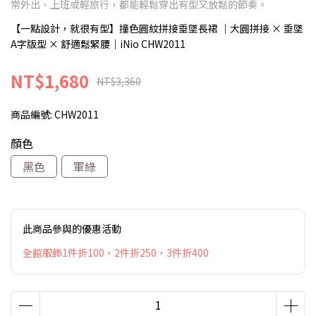
常外出、上班或輕旅行，都能輕鬆穿出有型又放鬆的節奏。
【一點設計，就很有型】撞色圓紋拼接垂墜長裙 ｜大圓拼接 × 垂墜
A字版型 × 舒適鬆緊腰｜iNio CHW2011
NT$1,680
NT$3,360
商品編號:
CHW2011
顏色
黑色
軍綠
此商品參與的優惠活動
全館服飾1件折100，2件折250，3件折400