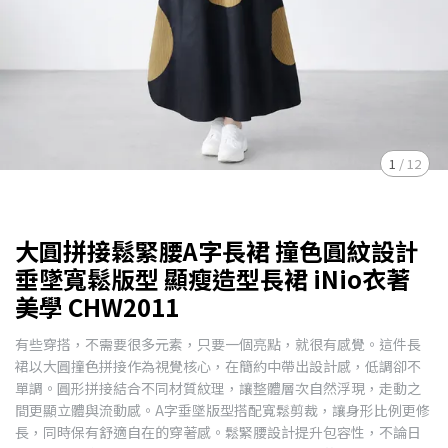
1
/
12
大圓拼接鬆緊腰A字長裙 撞色圓紋設計
垂墜寬鬆版型 顯瘦造型長裙 iNio衣著
美學 CHW2011
有些穿搭，不需要很多元素，只要一個亮點，就很有感覺。這件長
裙以大圓撞色拼接作為視覺核心，在簡約中帶出設計感，低調卻不
單調。圓形拼接結合不同材質紋理，讓整體層次自然浮現，走動之
間更顯立體與流動感。A字垂墜版型搭配寬鬆剪裁，讓身形比例更修
長，同時保有舒適自在的穿著感。鬆緊腰設計提升包容性，不論日