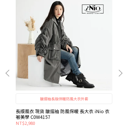
袖
皺摺袖長版保暖防風大衣外套
著
。
衣著
長版風衣 現貨 皺摺袖 防風保暖 長大衣 iNio 衣
長
著美學 C0W4157
衣著
NT$2,980
NT