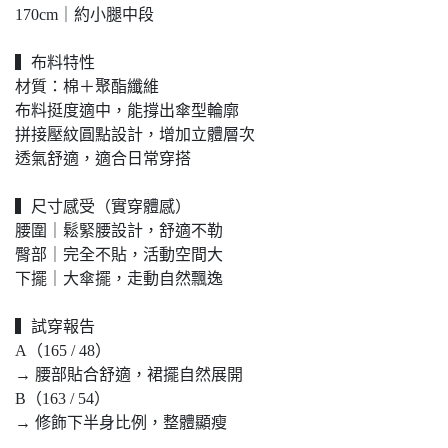
170cm｜約小腿中段
▍布料特性
材質：棉＋聚酯纖維
布料挺度適中，能撐出傘型輪廓
拼接壓紋圓點設計，增加立體層次
透氣舒適，適合日常穿搭
▍尺寸感受（實穿體感）
腰圍｜鬆緊腰設計，舒適不勒
臀部｜完全不貼，活動空間大
下擺｜大傘擺，走動自然飄逸
▍試穿報告
A（165 / 48）
→ 腰部貼合舒適，裙擺自然展開
B（163 / 54）
→ 修飾下半身比例，整體顯瘦