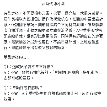
夢時代 李小姐
有些穿搭，不需要很多元素，只要一個亮點，就很有感覺。
這件長裙以大圓撞色拼接作為視覺核心，在簡約中帶出設計
感，低調卻不單調。圓形拼接結合不同材質紋理，讓整體層
次自然浮現，走動之間更顯立體與流動感。A字垂墜版型搭
配寬鬆剪裁，讓身形比例更修長，同時保有舒適自在的穿著
感。鬆緊腰設計提升包容性，不論日常外出、上班或輕旅
行，都能輕鬆穿出有型又放鬆的節奏。
單品穿搭FAQ：
Q1：這款裙子會不會不好搭？
A：不會，雖然有撞色設計，但整體配色簡約，搭配素色上
衣即可輕鬆駕馭。
Q2：會顯胖或膨脹嗎？
A：不會，A字垂墜版型能自然修飾臀腿比例，反而有顯瘦
效果。