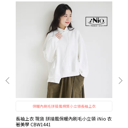
配
保暖內刷毛拼接風棉質小立領長袖上衣
受
學
長袖上衣 現貨 拼接風保暖內刷毛小立領 iNio 衣
短
著美學 CBW1441
著美