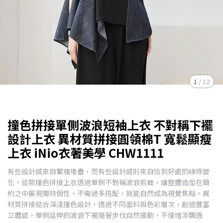
1
/
12
撞色拼接單側波浪短袖上衣 不對稱下襬
設計上衣 異材質拼接圓領棉T 寬鬆顯瘦
上衣 iNio衣著美學 CHW1111
有些設計感來自繁複堆疊，而有些設計感則來自恰到好處的線條變
化。這款撞色拼接上衣透過單側不對稱波浪剪裁，讓整體造型在簡
約之中展現獨特個性，不需過多搭配，就能自然成為視覺焦點。異
材質拼接結合深淺撞色設計，透過不同面料與色彩層次，創造豐富
立體感。單側延伸的波浪下襬隨著步伐自然擺動，不僅增添飄逸