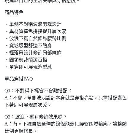
現屬於自己的生活美學與穿搭態度。
商品特色
・單側不對稱波浪剪裁設計
・異材質撞色拼接提升層次感
・波浪下襬自然修飾腰臀比例
・寬鬆版型舒適不貼身
・輕落肩設計修飾肩部線條
・圓領剪裁簡潔百搭
・單穿即可展現造型感
單品穿搭FAQ
Q1：不對稱下襬會不會難搭配？
A：不會。單側波浪設計本身就是穿搭亮點，只需搭配素色
下著即可展現層次感。
Q2：波浪下襬有修飾效果嗎？
A：有。下襬自然延伸的線條能弱化腰臀區域輪廓，讓整體
比例更顯修長。