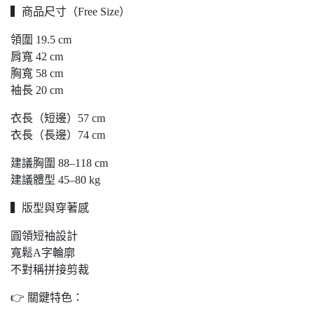
▍商品尺寸（Free Size）
領圍 19.5 cm
肩寬 42 cm
胸寬 58 cm
袖長 20 cm
衣長（短邊）57 cm
衣長（長邊）74 cm
建議胸圍 88–118 cm
建議體型 45–80 kg
▍版型與穿著感
圓領短袖設計
寬鬆A字輪廓
不對稱拼接剪裁
👉 關鍵特色：