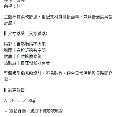
彈性：微彈
內裡：無
主體棉質柔軟舒適，搭配異材質拼接面料，兼具舒適度與設
計感。
▍尺寸感受（實穿體感）
肩部｜自然順肩不拘束
胸圍｜寬鬆舒適有空間
腰腹｜自然遮覆修飾
活動度｜自在輕鬆好穿著
整體版型偏寬鬆設計，不易貼身，適合日常活動與長時間穿
著。
▍試穿報告
A（165cm／48kg）
→ 寬鬆舒適，波浪下襬層次明顯