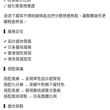
✓ 拉長身形比例
✓ 弱化臀寬視覺感
波浪下襬與不規則線條能自然分散視覺焦點，讓整體身形更
顯輕盈修長。
▍風格定位
✔ 設計感休閒風
✔ 日系藝術風格
✔ 都會個性穿搭
✔ 黑色質感造型
▍搭配建議
搭配寬褲 → 呈現率性設計感穿搭
搭配九分褲 → 突顯不對稱下襬特色
搭配長裙 → 展現藝術感層次風格
搭配厚底球鞋 → 拉長整體比例
▍適合族群