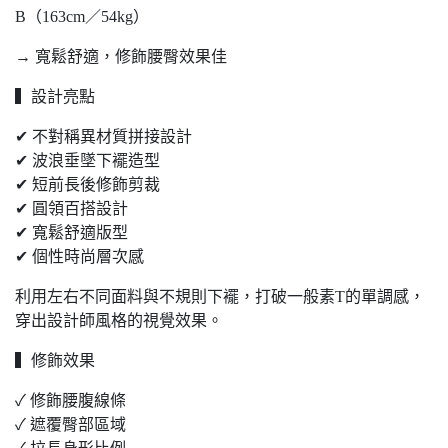
B（163cm／54kg）
→ 寬鬆舒適，修飾腰臀效果佳
▍設計亮點
✔ 不對稱異材質拼接設計
✔ 波浪垂墜下襬造型
✔ 短前長後修飾剪裁
✔ 圓領百搭設計
✔ 寬鬆舒適版型
✔ 個性時尚層次感
利用左右不同面料與不規則下襬，打破一般素T的單調感，
穿出設計師風格的視覺效果。
▍修飾效果
✓ 修飾腰腹線條
✓ 遮覆臀部區域