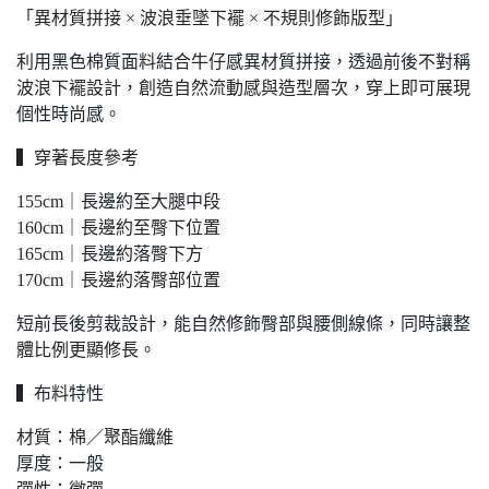
「異材質拼接 × 波浪垂墜下襬 × 不規則修飾版型」
利用黑色棉質面料結合牛仔感異材質拼接，透過前後不對稱
波浪下襬設計，創造自然流動感與造型層次，穿上即可展現
個性時尚感。
▍穿著長度參考
155cm｜長邊約至大腿中段
160cm｜長邊約至臀下位置
165cm｜長邊約落臀下方
170cm｜長邊約落臀部位置
短前長後剪裁設計，能自然修飾臀部與腰側線條，同時讓整
體比例更顯修長。
▍布料特性
材質：棉／聚酯纖維
厚度：一般