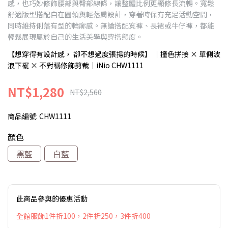
感，也巧妙修飾腰部與臀部線條，讓整體比例更顯修長流暢。寬鬆
舒適版型搭配自在圓領與輕落肩設計，穿著時保有充足活動空間，
同時維持俐落有型的輪廓感。無論搭配寬褲、長裙或牛仔褲，都能
輕鬆展現屬於自己的生活美學與穿搭態度。
【想穿得有設計感， 卻不想過度張揚的時候】 ｜撞色拼接 × 單側波
浪下襬 × 不對稱修飾剪裁｜iNio CHW1111
NT$1,280
NT$2,560
商品編號:
CHW1111
顏色
黑藍
白藍
此商品參與的優惠活動
全館服飾1件折100，2件折250，3件折400