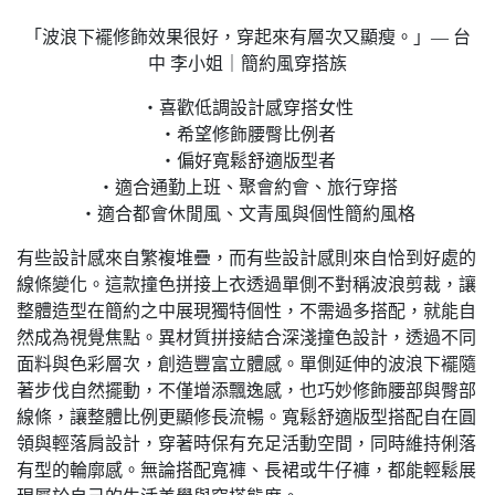
「波浪下襬修飾效果很好，穿起來有層次又顯瘦。」— 台
中 李小姐｜簡約風穿搭族
・喜歡低調設計感穿搭女性
・希望修飾腰臀比例者
・偏好寬鬆舒適版型者
・適合通勤上班、聚會約會、旅行穿搭
・適合都會休閒風、文青風與個性簡約風格
有些設計感來自繁複堆疊，而有些設計感則來自恰到好處的
線條變化。這款撞色拼接上衣透過單側不對稱波浪剪裁，讓
整體造型在簡約之中展現獨特個性，不需過多搭配，就能自
然成為視覺焦點。異材質拼接結合深淺撞色設計，透過不同
面料與色彩層次，創造豐富立體感。單側延伸的波浪下襬隨
著步伐自然擺動，不僅增添飄逸感，也巧妙修飾腰部與臀部
線條，讓整體比例更顯修長流暢。寬鬆舒適版型搭配自在圓
領與輕落肩設計，穿著時保有充足活動空間，同時維持俐落
有型的輪廓感。無論搭配寬褲、長裙或牛仔褲，都能輕鬆展