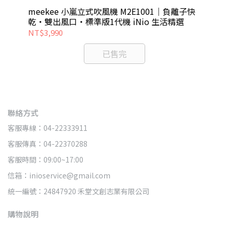
並
由切換更好用；負離子護髮減少毛躁，打造柔順光澤
T
meekee 小嵐立式吹風機 M2E1001｜負離子快
長
感。
乾・雙出風口・標準版1代機 iNio 生活精選
CB
NT$3,990
NT
已售完
聯絡方式
客服專線：04-22333911
客服傳真：04-22370288
客服時間：09:00~17:00
信箱：inioservice@gmail.com
統一編號：24847920 禾堂文創志業有限公司
購物說明