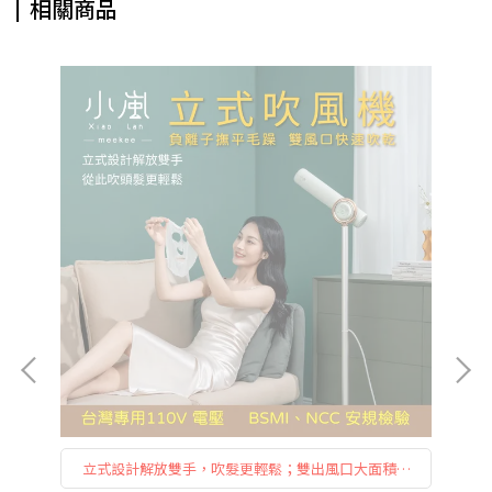
相關商品
搭
立式設計解放雙手，吹髮更輕鬆；雙出風口大面積快
，
乾，長髮也能快速吹整；五段溫度 × 三段風速，自