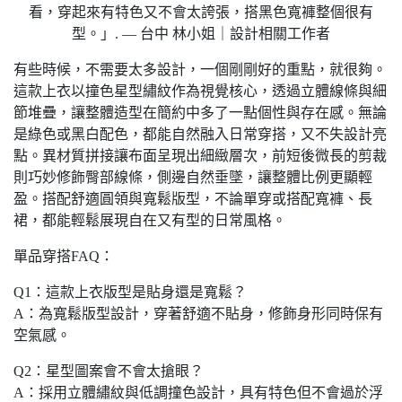
看，穿起來有特色又不會太誇張，搭黑色寬褲整個很有
型。」. — 台中 林小姐｜設計相關工作者
有些時候，不需要太多設計，一個剛剛好的重點，就很夠。
這款上衣以撞色星型繡紋作為視覺核心，透過立體線條與細
節堆疊，讓整體造型在簡約中多了一點個性與存在感。無論
是綠色或黑白配色，都能自然融入日常穿搭，又不失設計亮
點。異材質拼接讓布面呈現出細緻層次，前短後微長的剪裁
則巧妙修飾臀部線條，側邊自然垂墜，讓整體比例更顯輕
盈。搭配舒適圓領與寬鬆版型，不論單穿或搭配寬褲、長
裙，都能輕鬆展現自在又有型的日常風格。
單品穿搭FAQ：
Q1：這款上衣版型是貼身還是寬鬆？
A：為寬鬆版型設計，穿著舒適不貼身，修飾身形同時保有
空氣感。
Q2：星型圖案會不會太搶眼？
A：採用立體繡紋與低調撞色設計，具有特色但不會過於浮