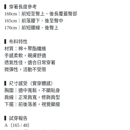
▍穿著長度參考
160cm｜前短至臀上、後長覆蓋臀部
165cm｜前落腰下、後至臀中
170cm｜前短腰線、後臀上
▍布料特性
材質：棉＋聚酯纖維
手感柔軟，親膚舒適
透氣性佳，適合日常穿著
微彈性，活動不受限
▍尺寸感受（實穿體感）
胸圍｜適中寬鬆，不顯貼身
肩線｜正常肩寬，修飾肩型
下擺｜前後落差，視覺顯瘦
▍試穿報告
A（165 / 48）