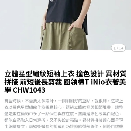
1
/
14
立體星型繡紋短袖上衣 撞色設計 異材質
拼接 前短後長剪裁 圓領棉T iNio衣著美
學 CHW1043
有些時候，不需要太多設計，一個剛剛好的重點，就很夠。這款上
衣以撞色星型繡紋作為視覺核心，透過立體線條與細節堆疊，讓整
體造型在簡約中多了一點個性與存在感。無論是綠色或黑白配色，
都能自然融入日常穿搭，又不失設計亮點。異材質拼接讓布面呈現
出細緻層次，前短後微長的剪裁則巧妙修飾臀部線條，側邊自然垂