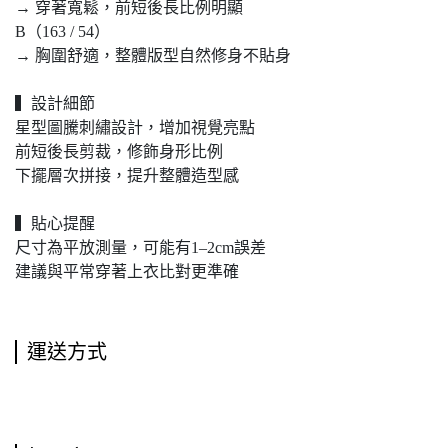
→ 穿著寬鬆，前短後長比例明顯
B（163 / 54）
→ 胸圍舒適，整體版型自然修身不貼身
▍設計細節
星型圖騰刺繡設計，增加視覺亮點
前短後長剪裁，修飾身形比例
下擺層次拼接，提升整體造型感
▍貼心提醒
尺寸為平放測量，可能有1–2cm誤差
建議與平常穿著上衣比對更準確
運送方式