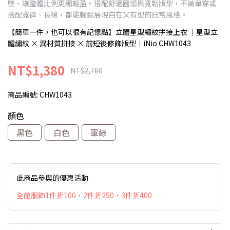
墜，讓整體比例更顯輕盈。搭配舒適圓領與寬鬆版型，不論單穿或
搭配寬褲、長裙，都能輕鬆展現自在又有型的日常風格。
【簡單一件，也可以很有記憶點】立體星型繡紋拼接上衣 ｜星型立
體繡紋 × 異材質拼接 × 前短後修飾版型｜iNio CHW1043
NT$1,380
NT$2,760
商品編號:
CHW1043
顏色
黑色
白色
軍綠
此商品參與的優惠活動
全館服飾1件折100，2件折250，3件折400