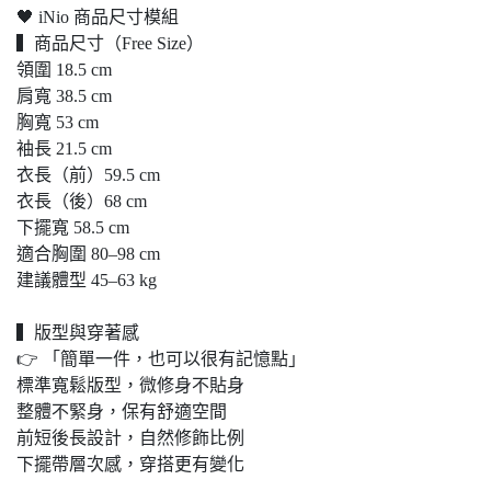
🖤 iNio 商品尺寸模組
▍商品尺寸（Free Size）
領圍 18.5 cm
肩寬 38.5 cm
胸寬 53 cm
袖長 21.5 cm
衣長（前）59.5 cm
衣長（後）68 cm
下擺寬 58.5 cm
適合胸圍 80–98 cm
建議體型 45–63 kg
▍版型與穿著感
👉 「簡單一件，也可以很有記憶點」
標準寬鬆版型，微修身不貼身
整體不緊身，保有舒適空間
前短後長設計，自然修飾比例
下擺帶層次感，穿搭更有變化