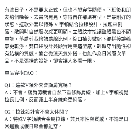
有些日子，不需要太正式，但也不想穿得隨便。下班後和朋
友約個晚餐、去書店晃晃，穿得自在卻還有型，是最剛好的
狀態。這款外套以特殊 V 字領結合拉鍊設計，拉起來俐
落、敞開時自然層次感更明顯。立體紋拼接讓整體黑色不顯
單調，落肩剪裁修飾肩線比例，縮口袖與微縮下襬拼接讓輪
廓更乾淨。雙口袋設計兼顧實用與造型感，輕鬆穿出隨性卻
有結構的質感。適合微涼天氣外搭，也能作為日常層次單
品。不是張揚的設計，卻會讓人多看一眼。
單品穿搭FAQ：
Q1：這款V領外套會顯肩寬嗎？
A：不會。落肩剪裁會自然下垂修飾肩線，加上V字領視覺
拉長比例，反而讓上半身線條更俐落。
Q2：拉鍊設計會不會太休閒？
A：特殊V字領結合金屬拉鍊，兼具率性與質感，不論是日
常通勤或假日聚會都能穿。