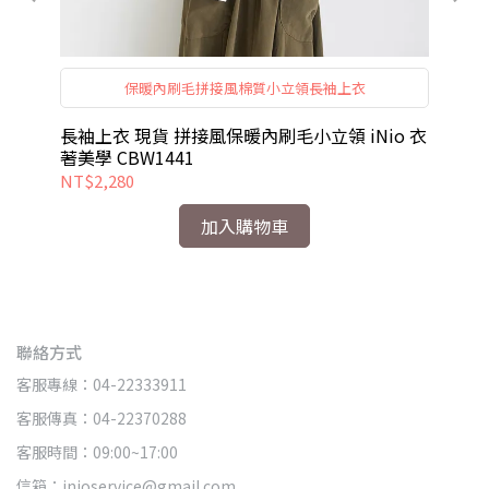
保暖內刷毛拼接風棉質小立領長袖上衣
衣著
長袖上衣 現貨 拼接風保暖內刷毛小立領 iNio 衣
短
著美學 CBW1441
著美
NT$2,280
NT
加入購物車
聯絡方式
客服專線：04-22333911
客服傳真：04-22370288
客服時間：09:00~17:00
信箱：inioservice@gmail.com