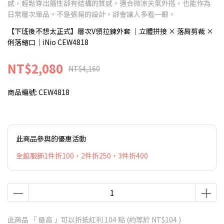
感，輕鬆穿出隨性卻有結構的質感。適合微涼天氣外搭，也能作為
日常層次單品。不是張揚的設計，卻會讓人多看一眼。
【下班後不想太正式】層次V領拉鍊外套 ｜立體拼接 × 落肩剪裁 ×
俐落縮口｜iNio CEW4818
NT$2,080
NT$4,160
商品編號:
CEW4818
此商品參與的優惠活動
全館服飾1件折100，2件折250，3件折400
此商品 「 最高 」可以折抵紅利
104
點 (約等於
NT$104
)