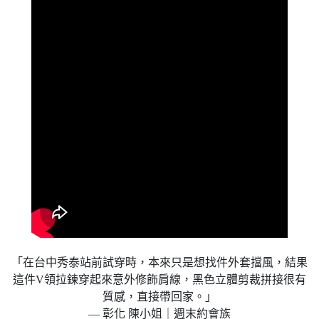
「在台中秀泰站前試穿時，本來只是想找件外套擋風，結果
這件V領拉鍊穿起來意外修飾肩線，黑色立體剪裁拼接很有
質感，直接帶回家。」
— 彰化 陳小姐｜週末約會族