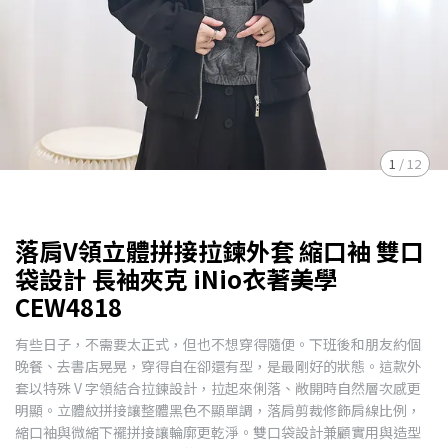
1
/
12
落肩V領立體拼接拉鍊外套 縮口袖 雙口
袋設計 長袖夾克 iNio衣著美學
CEW4818
有些日子，不需要太正式，但也不想穿得隨便。下班後和朋友約個
晚餐、去書店晃晃，穿得自在卻還有型，是最剛好的狀態。這款外
套以特殊 V 字領結合拉鍊設計，拉起來俐落、敞開時自然層次感更
明顯。立體紋拼接讓整體黑色不顯單調，落肩剪裁修飾肩線比例，
縮口袖與微縮下襬拼接讓輪廓更乾淨。雙口袋設計兼顧實用與造型