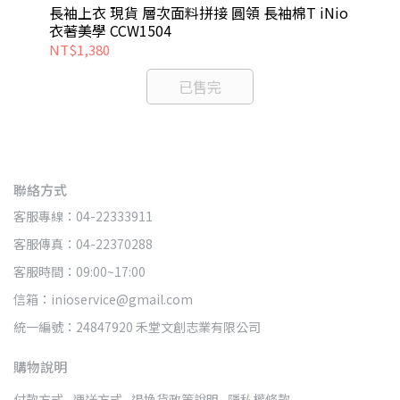
輪
裁，拉出不對稱穿搭比例。 舒適圓領設計，日常穿著
長袖上衣 現貨 層次面料拼接 圓領 長袖棉T iNio
牛仔
自在好搭。
衣著美學 CCW1504
CC
NT$1,380
NT
已售完
聯絡方式
客服專線：04-22333911
客服傳真：04-22370288
客服時間：09:00~17:00
信箱：inioservice@gmail.com
統一編號：24847920 禾堂文創志業有限公司
購物說明
付款方式
運送方式
退換貨政策說明
隱私權條款