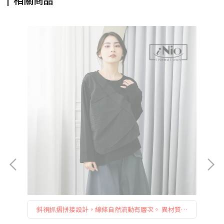
剪
斜視抓摺拼接設計，線條自然流動有層次。 異材質層
細
次面料運用，視覺豐富卻不厚重。 左短右長下擺剪