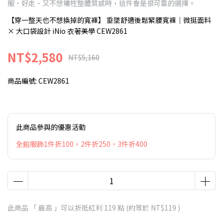
服、好走、又不想犧牲整體質感時，這件會是很可靠的選擇。
【穿一整天也不想換掉的寬褲】 垂墜舒適後鬆緊腰寬褲｜微挺面料
× 大口袋設計 iNio 衣著美學 CEW2861
NT$2,580
NT$5,160
商品編號:
CEW2861
此商品參與的優惠活動
全館服飾1件折100，2件折250，3件折400
此商品 「 最高 」可以折抵紅利
119
點 (約等於
NT$119
)