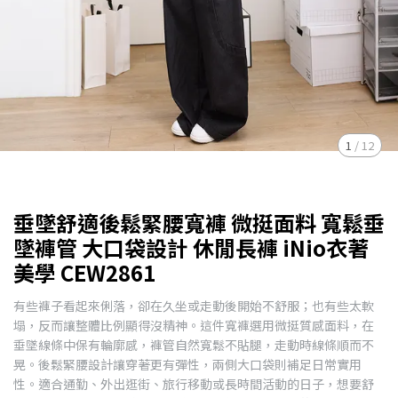
1
/
12
垂墜舒適後鬆緊腰寬褲 微挺面料 寬鬆垂
墜褲管 大口袋設計 休閒長褲 iNio衣著
美學 CEW2861
有些褲子看起來俐落，卻在久坐或走動後開始不舒服；也有些太軟
塌，反而讓整體比例顯得沒精神。這件寬褲選用微挺質感面料，在
垂墜線條中保有輪廓感，褲管自然寬鬆不貼腿，走動時線條順而不
晃。後鬆緊腰設計讓穿著更有彈性，兩側大口袋則補足日常實用
性。適合通勤、外出逛街、旅行移動或長時間活動的日子，想要舒