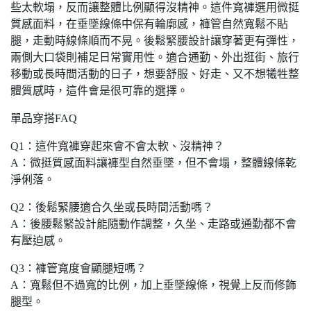
些太軟塌，反而讓整體比例顯得沒精神。這件寬褲選用微挺
質感面料，在垂墜線條中保有輪廓感，褲管自然寬鬆不貼
腿，走動時線條順而不晃。後鬆緊腰設計讓穿著更有彈性，
兩側大口袋則補足日常實用性。適合通勤、外出逛街、旅行
移動或長時間活動的日子，想要舒服、好走、又不想犧牲整
體質感時，這件會是很可靠的選擇。
單品穿搭FAQ
Q1：這件寬褲穿起來會不會太軟、沒精神？
A：微挺質感面料讓褲型自然垂墜，但不會塌，整體線條乾
淨俐落。
Q2：後鬆緊腰適合久坐或長時間活動嗎？
A：後腰鬆緊設計能隨動作調整，久坐、走路或通勤都不會
有壓迫感。
Q3：褲管寬度會顯腿短嗎？
A：寬鬆但不過寬的比例，加上垂墜線條，視覺上反而修飾
腿型。