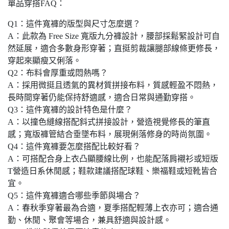
單品穿搭FAQ：
Q1：這件寬褲的版型與尺寸怎麼選？
A：此款為 Free Size 寬版九分褲設計，腰部採鬆緊設計可自
然延展，適合多數身形穿著；直挺剪裁讓腿部線條更修長，
穿起來顯瘦又俐落。
Q2：布料會厚重或悶熱嗎？
A：採用微挺且透氣的異材質拼接布料，質感輕盈不悶熱，
長時間穿著仍能保持舒適感，適合日常與通勤穿搭。
Q3：這件寬褲的設計特色是什麼？
A：以撞色縫線搭配斜式拼接設計，營造視覺修長的筆直
感；寬版褲管結合垂墜布料，展現俐落修身的時尚氛圍。
Q4：這件寬褲要怎麼搭配比較好看？
A：可搭配合身上衣凸顯腰線比例，也能配落肩襯衫或短版
T營造日系休閒感；鞋款建議搭配球鞋、樂福鞋或短靴皆合
宜。
Q5：這件寬褲適合哪些季節與場合？
A：春秋季穿著最為合適，夏季搭配輕薄上衣亦可；適合通
勤、休閒、聚會等場合，兼具舒適與設計感。