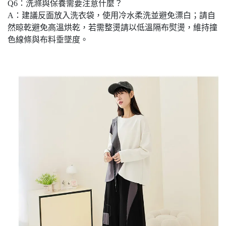
Q6：洗滌與保養需要注意什麼？
A：建議反面放入洗衣袋，使用冷水柔洗並避免漂白；請自
然晾乾避免高溫烘乾，若需整燙請以低溫隔布熨燙，維持撞
色線條與布料垂墜度。