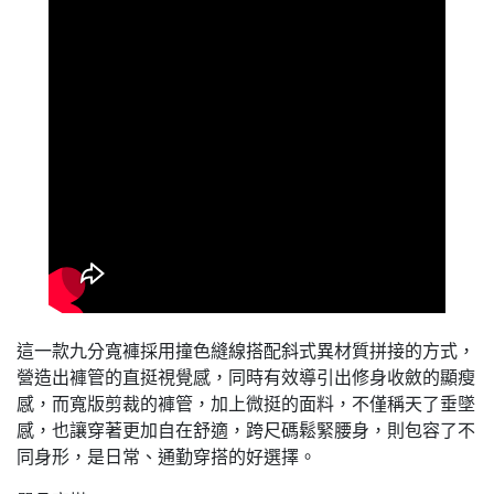
這一款九分寬褲採用撞色縫線搭配斜式異材質拼接的方式，
營造出褲管的直挺視覺感，同時有效導引出修身收斂的顯瘦
感，而寬版剪裁的褲管，加上微挺的面料，不僅稱天了垂墜
感，也讓穿著更加自在舒適，跨尺碼鬆緊腰身，則包容了不
同身形，是日常、通勤穿搭的好選擇。