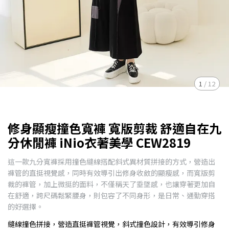
1
/
12
修身顯瘦撞色寬褲 寬版剪裁 舒適自在九
分休閒褲 iNio衣著美學 CEW2819
這一款九分寬褲採用撞色縫線搭配斜式異材質拼接的方式，營造出
褲管的直挺視覺感，同時有效導引出修身收斂的顯瘦感，而寬版剪
裁的褲管，加上微挺的面料，不僅稱天了垂墜感，也讓穿著更加自
在舒適，跨尺碼鬆緊腰身，則包容了不同身形，是日常、通勤穿搭
的好選擇。
縫線撞色拼接，營造直挺褲管視覺，斜式撞色設計，有效導引修身