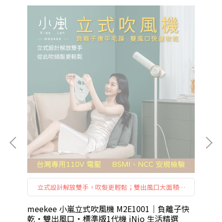
設
立式設計解放雙手，吹髮更輕鬆；雙出風口大面積快
有
乾，長髮也能快速吹整；五段溫度 × 三段風速，自
由切換更好用；負離子護髮減少毛躁，打造柔順光澤
o
meekee 小嵐立式吹風機 M2E1001｜負離子快
長
感。
乾・雙出風口・標準版1代機 iNio 生活精選
CB