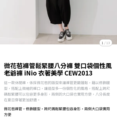
1
/
13
微花苞褲管鬆緊腰八分褲 雙口袋個性風
老爺褲 iNio 衣著美學 CEW2013
這一款休閒褲，係採微花苞的版型來讓褲管更顯蓬鬆，藉以修飾腿
型，搭配上微縮的褲口，讓造型多一份個性化的風格，搭配上跨尺
碼鬆緊腰可以包容更多身形，兩側的大口袋也實用方便，八分長度
在夏日穿著更加舒適。
微花苞褲管，修飾腿型，跨尺碼鬆緊腰包容身形，兩側大口袋實用
方便