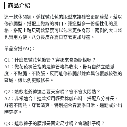
商品介紹
這一款休閒褲，係採微花苞的版型來讓褲管更顯蓬鬆，藉以
修飾腿型，搭配上微縮的褲口，讓造型多一份個性化的風
格，搭配上跨尺碼鬆緊腰可以包容更多身形，兩側的大口袋
也實用方便，八分長度在夏日穿著更加舒適。
單品穿搭FAQ：
Q1：什麼是微花苞褲管？穿起來會顯腿粗嗎？
A1：微花苞褲管指的是褲管略為收束，帶有自然立體弧
度，不貼腿、不膨脹，反而能修飾腿部線條與包覆感較強的
區域，讓比例更顯修長。
Q2：這款老爺褲適合夏天穿嗎？會不會太悶熱？
A2：非常適合！這款採用輕柔棉感布料，搭配八分褲長，
舒適不悶熱，穿著清爽，特別適合春夏季日常、通勤或外出
時穿搭。
Q3：這款褲子的腰部是固定尺寸嗎？會勒肚子嗎？