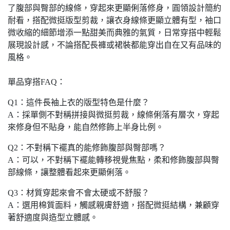
了腹部與臀部的線條，穿起來更顯俐落修身，圓領設計簡約
耐看，搭配微挺版型剪裁，讓衣身線條更顯立體有型，袖口
微收縮的細節增添一點甜美而典雅的氣質，日常穿搭中輕鬆
展現設計感，不論搭配長褲或裙裝都能穿出自在又有品味的
風格。
單品穿搭FAQ：
Q1：這件長袖上衣的版型特色是什麼？
A：採單側不對稱拼接與微挺剪裁，線條俐落有層次，穿起
來修身但不貼身，能自然修飾上半身比例。
Q2：不對稱下襬真的能修飾腹部與臀部嗎？
A：可以，不對稱下襬能轉移視覺焦點，柔和修飾腹部與臀
部線條，讓整體看起來更顯俐落。
Q3：材質穿起來會不會太硬或不舒服？
A：選用棉質面料，觸感親膚舒適，搭配微挺結構，兼顧穿
著舒適度與造型立體感。