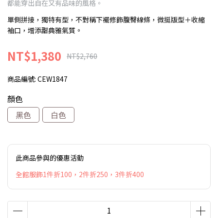
都能穿出自在又有品味的風格。
單側拼接，獨特有型，不對稱下襬修飾腹臀線條，微挺版型＋收縮
袖口，增添甜典雅氣質。
NT$1,380
NT$2,760
商品編號:
CEW1847
顏色
黑色
白色
此商品參與的優惠活動
全館服飾1件折100，2件折250，3件折400