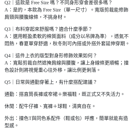
Q2｜這款是 Free Size 嗎？不同身形穿會差很多嗎？
A：是的，本款為 Free Size（單一尺寸）。寬版剪裁能修飾
肩頸與腰腹線條，不挑身材。
Q3｜布料穿起來舒服嗎？適合什麼季節？
A：選用輕盈柔軟的棉質面料（成分以吊牌為準），透氣不
悶熱，春夏單穿舒適，秋冬則可內搭或外搭外套延伸穿期。
Q4｜這件上衣的版型對身形修飾效果如何？
A：寬鬆剪裁自然遮掩肩線與腰腹，讓上身線條更順暢；撞
色設計則將視覺重心往外移，讓比例更俐落。
Q5｜日常與通勤穿著上，有什麼搭配建議？
通勤：搭直筒長褲或窄裙＋樂福鞋，既正式又不失活力。
休閒：配牛仔褲、寬褲＋球鞋，清爽自在。
外出：撞色T與同色系配件（鞋或包）呼應，簡單就能有造
型感。