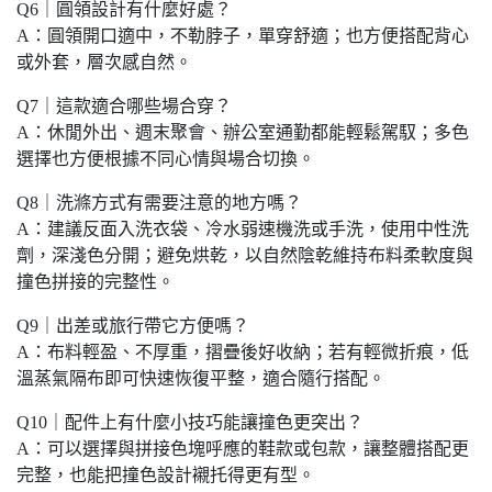
Q6｜圓領設計有什麼好處？
A：圓領開口適中，不勒脖子，單穿舒適；也方便搭配背心
或外套，層次感自然。
Q7｜這款適合哪些場合穿？
A：休閒外出、週末聚會、辦公室通勤都能輕鬆駕馭；多色
選擇也方便根據不同心情與場合切換。
Q8｜洗滌方式有需要注意的地方嗎？
A：建議反面入洗衣袋、冷水弱速機洗或手洗，使用中性洗
劑，深淺色分開；避免烘乾，以自然陰乾維持布料柔軟度與
撞色拼接的完整性。
Q9｜出差或旅行帶它方便嗎？
A：布料輕盈、不厚重，摺疊後好收納；若有輕微折痕，低
溫蒸氣隔布即可快速恢復平整，適合隨行搭配。
Q10｜配件上有什麼小技巧能讓撞色更突出？
A：可以選擇與拼接色塊呼應的鞋款或包款，讓整體搭配更
完整，也能把撞色設計襯托得更有型。