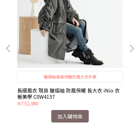
緞
皺摺袖長版保暖防風大衣外套
兼
拘
衫
長版風衣 現貨 皺摺袖 防風保暖 長大衣 iNio 衣
短
著美學 C0W4157
iN
NT$2,980
NT
加入購物車