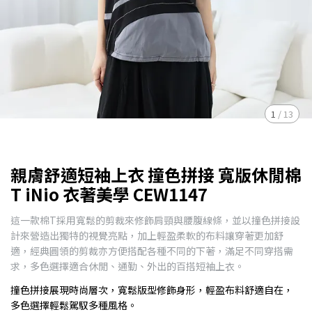
1
/
13
親膚舒適短袖上衣 撞色拼接 寬版休閒棉
T iNio 衣著美學 CEW1147
這一款棉T採用寬鬆的剪裁來修飾肩頸與腰腹線條，並以撞色拼接設
計來營造出獨特的視覺亮點，加上輕盈柔軟的布料讓穿著更加舒
適，經典圓領的剪裁亦方便搭配各種不同的下著，滿足不同穿搭需
求，多色選擇適合休閒、通勤、外出的百搭短袖上衣。
撞色拼接展現時尚層次，寬鬆版型修飾身形，輕盈布料舒適自在，
多色選擇輕鬆駕馭多種風格。