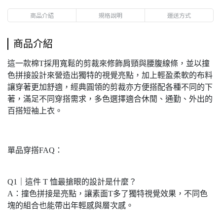
商品介紹
規格說明
運送方式
商品介紹
這一款棉T採用寬鬆的剪裁來修飾肩頸與腰腹線條，並以撞
色拼接設計來營造出獨特的視覺亮點，加上輕盈柔軟的布料
讓穿著更加舒適，經典圓領的剪裁亦方便搭配各種不同的下
著，滿足不同穿搭需求，多色選擇適合休閒、通勤、外出的
百搭短袖上衣。
單品穿搭FAQ：
Q1｜這件 T 恤最搶眼的設計是什麼？
A：撞色拼接是亮點，讓素面T多了獨特視覺效果，不同色
塊的組合也能帶出年輕感與層次感。