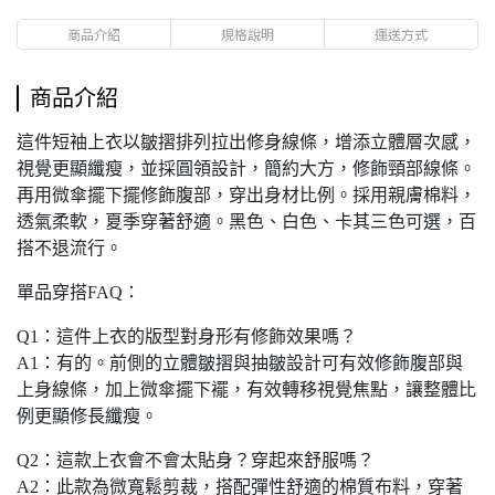
商品介紹
規格說明
運送方式
商品介紹
這件短袖上衣以皺摺排列拉出修身線條，增添立體層次感，
視覺更顯纖瘦，並採圓領設計，簡約大方，修飾頸部線條。
再用微傘擺下擺修飾腹部，穿出身材比例。採用親膚棉料，
透氣柔軟，夏季穿著舒適。黑色、白色、卡其三色可選，百
搭不退流行。
單品穿搭FAQ：
Q1：這件上衣的版型對身形有修飾效果嗎？
A1：有的。前側的立體皺摺與抽皺設計可有效修飾腹部與
上身線條，加上微傘擺下襬，有效轉移視覺焦點，讓整體比
例更顯修長纖瘦。
Q2：這款上衣會不會太貼身？穿起來舒服嗎？
A2：此款為微寬鬆剪裁，搭配彈性舒適的棉質布料，穿著