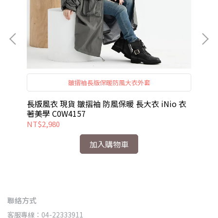
設
皺摺袖長版保暖防風大衣外套
，
性
長版風衣 現貨 皺摺袖 防風保暖 長大衣 iNio 衣
短褲
著美學 C0W4157
美學
NT$2,980
NT
加入購物車
聯絡方式
客服專線：04-22333911