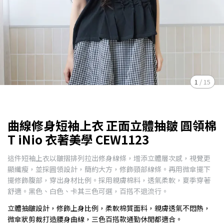
1
/
15
曲線修身短袖上衣 正面立體抽皺 圓領棉
T iNio 衣著美學 CEW1123
這件短袖上衣以皺摺排列拉出修身線條，增添立體層次感，視覺更
顯纖瘦，並採圓領設計，簡約大方，修飾頸部線條。再用微傘擺下
擺修飾腹部，穿出身材比例。採用親膚棉料，透氣柔軟，夏季穿著
舒適。黑色、白色、卡其三色可選，百搭不退流行。
立體抽皺設計，修飾上身比例，柔軟棉質面料，親膚透氣不悶熱，
微傘狀剪裁打造腰身曲線，三色百搭款通勤休閒都適合。