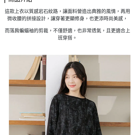
這款上衣以質感岩石紋路，讓面料營造出典雅的風情，再用
微收腰的拼接設計，讓穿著更顯修身，也更添時尚美感，
而落肩蝙蝠袖的剪裁，不僅舒適，也非常透氣，且更適合上
班穿搭。