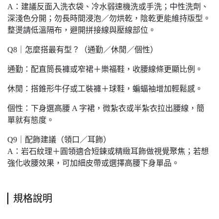
A：建議反面入洗衣袋、冷水弱速機洗或手洗；中性洗劑、
深淺色分開；勿長時間浸泡／勿烘乾，陰乾更能維持版型。
整燙請低溫隔布，避開拼接線與壓線部位。
Q8｜怎麼搭最有型？（通勤／休閒／個性）
通勤：配直筒長褲或窄裙＋樂福鞋，收腰線條更顯比例。
休閒：搭錐形牛仔或工裝褲＋球鞋，蝙蝠袖增加輕鬆感。
個性：下身選高腰 A 字裙，微紮衣或半紮衣拉出腰線，簡
單就有態度。
Q9｜配飾建議（領口／耳飾）
A：岩石紋理＋圓領適合短鍊或精緻耳飾做視覺聚焦；若想
強化收腰效果，可加細皮帶或選擇高腰下身單品。
規格說明