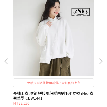
保暖內刷毛拼接風棉質小立領長袖上衣
衣著
長袖上衣 現貨 拼接風保暖內刷毛小立領 iNio 衣
牛
著美學 CBW1441
衣 
NT$2,280
NT