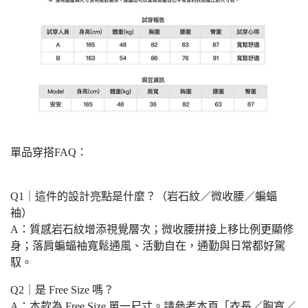
單品穿搭FAQ：
Q1｜這件的設計亮點是什麼？（岩石紋／微收腰／蝙蝠
袖）
A：質感岩石紋增添視覺層次；微收腰拼接上移比例更顯修
身；落肩蝙蝠袖寬鬆通風、活動自在，通勤與日常都好駕
馭。
Q2｜是 Free Size 嗎？
A：本款為 Free Size 單一尺寸。請參考本頁「衣長／胸寬／