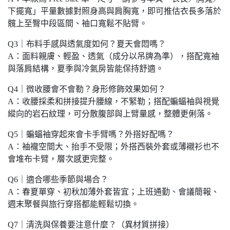
下擺寬」平量數據對照身高與肩胸寬，即可推估衣長多落於
髖上至臀中段區間、袖口寬鬆不貼臂。
Q3｜布料手感與透氣度如何？夏天會悶嗎？
A：面料親膚、輕盈、透氣（成分以吊牌為準），搭配寬袖
與落肩結構，夏季與冷氣房皆能保持舒適。
Q4｜微收腰會不會勒？身形修飾效果如何？
A：收腰採柔和拼接提升腰線，不緊勒；搭配蝙蝠袖與視覺
縱向的岩石紋理，可分散腹部與上臂量感，整體更俐落。
Q5｜蝙蝠袖穿起來會卡手臂嗎？外搭好配嗎？
A：袖襱空間大、抬手不受限；外搭西裝外套或薄襯衫也不
會堆布卡臂，層次感更完整。
Q6｜適合哪些季節與場合？
A：春夏單穿、初秋加薄外套皆宜；上班通勤、會議簡報、
週末聚餐與旅行穿搭都能輕鬆切換。
Q7｜清洗與保養要注意什麼？（異材質拼接）