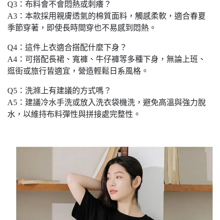
Q3：布料會不會悶熱或刺癢？
A3：本款採用親膚透氣的棉質面料，觸感柔軟，適合春夏
季節穿著，即使長時間穿也不易感到悶熱。
Q4：這件上衣適合搭配什麼下身？
A4：可搭配長裙、寬褲、牛仔褲等多種下身，無論上班、
逛街或旅行皆適宜，營造輕鬆日系風格。
Q5：洗滌上有建議的方式嗎？
A5：建議冷水手洗或放入洗衣袋機洗，避免高溫與強力脫
水，以維持布料彈性與拼接處完整性。