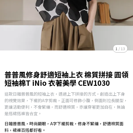
1
/
13
普普風修身舒適短袖上衣 棉質拼接 圓領
短袖棉T iNio 衣著美學 CEW1030
這款日雜普普風的短袖上衣，透過上下拼接的方式，創造出上下身
的視覺效果，下襬的A字剪裁，正面可修飾小腹，側面則拉長腿型，
更讓活動便利，不會緊繃，而舒適棉質，亦讓穿著更加自在，無論
是搭裙搭褲皆合宜。
日雜普普風，時尚顯眼，A字下襬剪裁，修身不緊繃，舒適棉質面
料，裙褲百搭都好看。