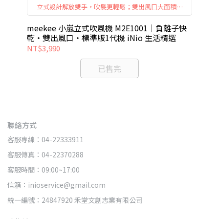
立式設計解放雙手，吹髮更輕鬆；雙出風口大面積快
乾，長髮也能快速吹整；五段溫度 × 三段風速，自
由切換更好用；負離子護髮減少毛躁，打造柔順光澤
meekee 小嵐立式吹風機 M2E1001｜負離子快
外套
感。
乾・雙出風口・標準版1代機 iNio 生活精選
美學
NT$3,990
NT
已售完
聯絡方式
客服專線：04-22333911
客服傳真：04-22370288
客服時間：09:00~17:00
信箱：inioservice@gmail.com
統一編號：24847920 禾堂文創志業有限公司