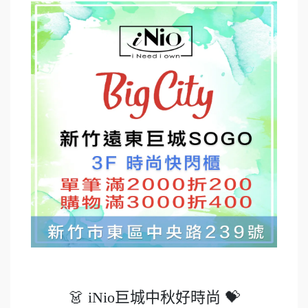
👗 iNio巨城中秋好時尚 💝