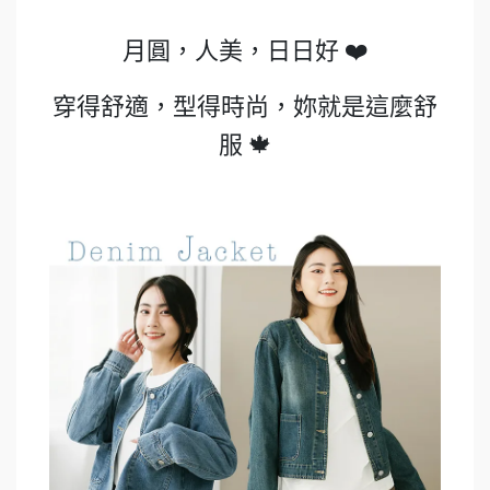
月圓，人美，日日好
❤
穿得舒適，型得時尚，妳就是這麼舒
服
🍁