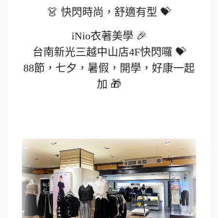
👗 快閃時尚，舒適有型 💝
iNio衣著美學 🎉
台南新光三越中山店4F快閃囉 💝
88節，七夕，暑假，開學，好康一起
加 🎁