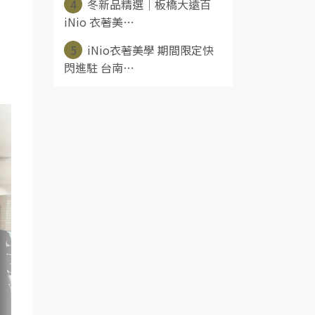
4
冬新品精選｜板橋大遠百
iNio 衣著美⋯
5
iNio衣著美學 期間限定快
閃進駐 台南⋯