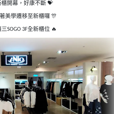
新櫃開幕，好康不斷
💝
著美學遷移至新櫃囉
🎊
廣三
全新櫃位
🔥
SOGO 3F