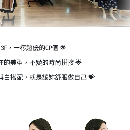
到
，一樣超優的
值
🌟
3F
CP
在的美型，不變的時尚拼接
🌟
與白搭配，就是讓妳舒服做自己
💝