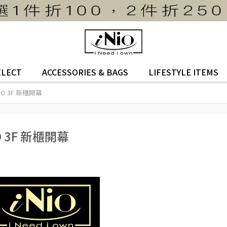
ELECT
ACCESSORIES & BAGS
LIFESTYLE ITEMS
O 3F 新櫃開幕
 3F 新櫃開幕