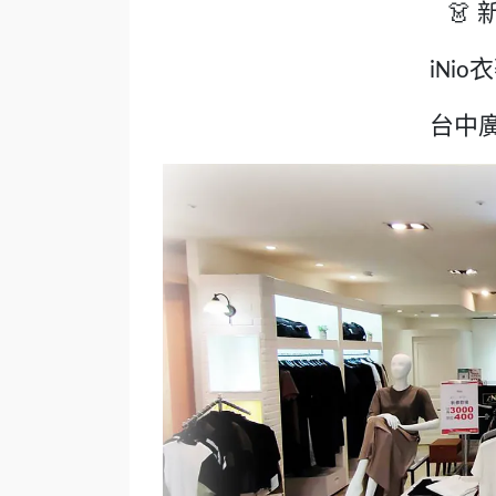
👗
衣
iNio
台中