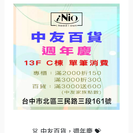
👗 中友百貨，週年慶 💝