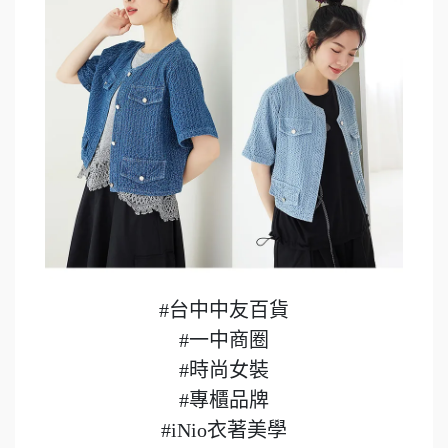
#台中中友百貨
#一中商圈
#時尚女裝
#專櫃品牌
#iNio衣著美學