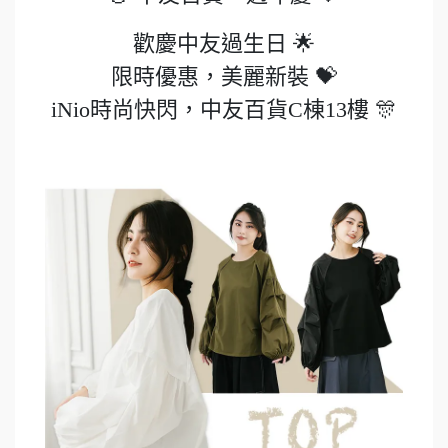
歡慶中友過生日 🌟
限時優惠，美麗新裝 💝
iNio時尚快閃，中友百貨C棟13樓 🎊