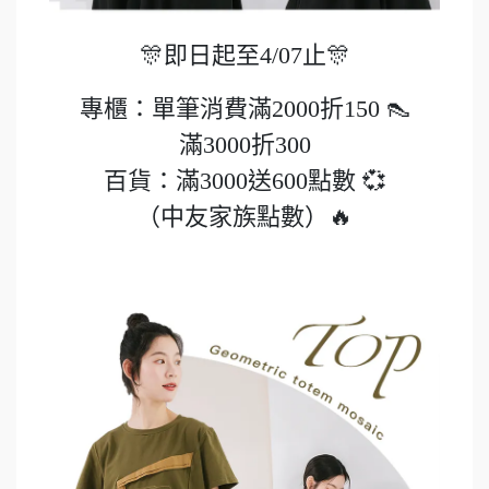
🎊即日起至4/07止🎊
專櫃：單筆消費滿2000折150 👠
滿3000折300
百貨：滿3000送600點數 💞
（中友家族點數）🔥