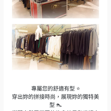
專屬您的舒適有型 ⭐️
穿出妳的拼接時尚，展現妳的獨特美
型 👠