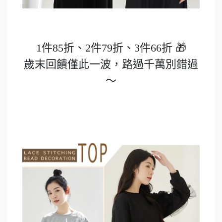
1件85折、2件79折、3件66折 🎁
歲末回饋僅此一波，路過千萬別錯過
～