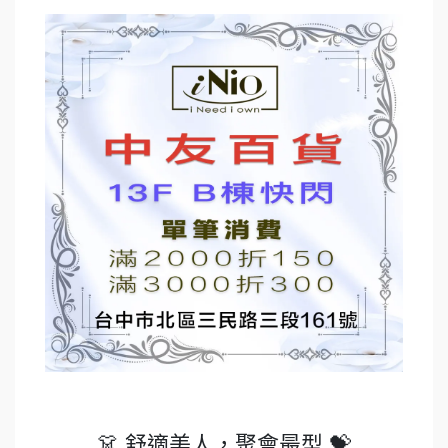
👗 舒適美人，聚會最型 💝