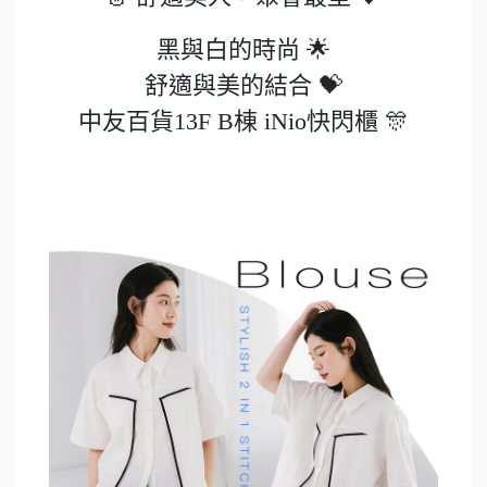
黑與白的時尚 🌟
舒適與美的結合 💝
中友百貨13F B棟 iNio快閃櫃 🎊