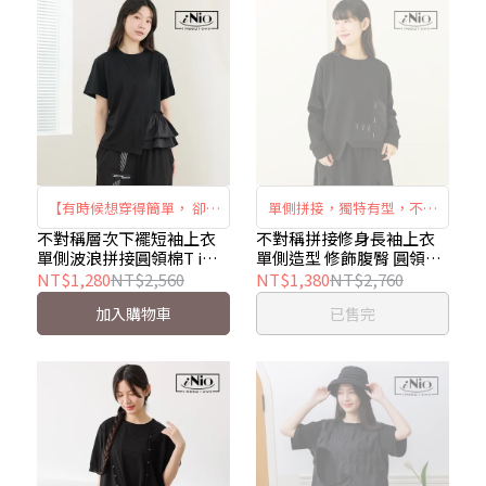
【有時候想穿得簡單， 卻還
單側拼接，獨特有型，不對
是想多一點設計感】 ｜不對
稱下襬修飾腹臀線條，微挺
不對稱層次下襬短袖上衣
不對稱拼接修身長袖上衣
單側波浪拼接圓領棉T iNio
單側造型 修飾腹臀 圓領長
稱層次 × 波浪下襬 × 輕鬆
版型＋收縮袖口，增添甜典
衣著美學 CHW1055
袖棉T iNio衣著美學
NT$1,280
NT$2,560
NT$1,380
NT$2,760
修飾｜iNio CHW1055
雅氣質。
CEW1847
加入購物車
已售完