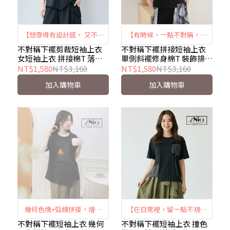
【想穿得有設計感， 又不想
【有時候，一點不對稱，反
太過張揚】｜異材質拼接 ×
而更有自己的樣子】 ｜斜襬
不對稱下襬剪裁短袖上衣
不對稱下襬拼接短袖上衣
女短袖上衣 拼接棉T 落肩
單側斜襬修身棉T 裝飾排扣
不對稱剪裁 × 俐落修身｜
剪裁 × 拼接層次 × 自然修
上衣 圓領T恤 設計感上衣
落肩上衣 iNio衣著美學
NT$1,580
NT$3,160
NT$1,580
NT$3,160
iNio CHW1102
飾｜iNio CHW1022
iNio衣著美學 CHW1102
CHW1022
加入購物車
加入購物車
幾何色塊+弧線拼接，增添
【在日常裡，留一點不規則
視覺設計感，不對稱剪裁搭
的好看】 ｜不對稱剪裁 ×
不對稱下襬短袖上衣 幾何
不對稱下襬短袖上衣 撞色