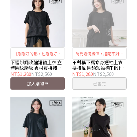
【剛剛好的鬆，也剛剛好的
時尚幾何線條，搭配不對稱
型】立體圓紋拼接抽繩上衣
下襬剪裁，寬鬆舒適，自在
下襬綁繩收縮短袖上衣 立
不對稱下襬修身短袖上衣
體圓紋壓紋 異材質拼接 可
拼接風 圓領短袖棉T iNio
｜圓紋壓紋 × 異材質拼接
修身。
調式抽繩圓領棉T iNio衣著
衣著美學 CEW1036
NT$1,280
NT$2,560
NT$1,280
NT$2,560
× 下襬自由調整｜iNio
美學 CHW1041
加入購物車
已售完
CHW1041