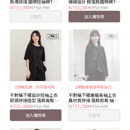
色塊拼接 圓領短袖棉T
縫線設計 輕落肩圓領棉T
配單側斜襬，提升遮腹效
撞色縫線 × 輕鬆輪廓感｜
iNio 衣著美學 CEW1050
iNio衣著美學 CHW1050
NT$1,380
NT$2,760
NT$1,280
NT$2,560
果，棉柔質地親膚舒適
iNio CHW1050
已售完
加入購物車
【想要低調，但不想沒有個
【通勤後還想保有自己樣
性的那一天】 ｜箭頭拼接 ×
子】不對稱下襬連帽上衣 ｜
不對稱下襬設計短袖上衣
不對稱下襬連帽長袖上衣
箭頭拼接造型 落肩寬鬆 圓
異材質拼接 落肩剪裁 抽繩
不對稱剪裁 × 自然有型｜
異材質拼接 × 不對稱剪裁
領棉T iNio衣著美學
連帽 棉質上衣 iNio衣著美
NT$1,380
NT$2,760
NT$1,780
NT$3,560
iNio CHW1003
× 抽繩連帽｜iNio CEW1871
CHW1003
學 CEW1871
加入購物車
已售完