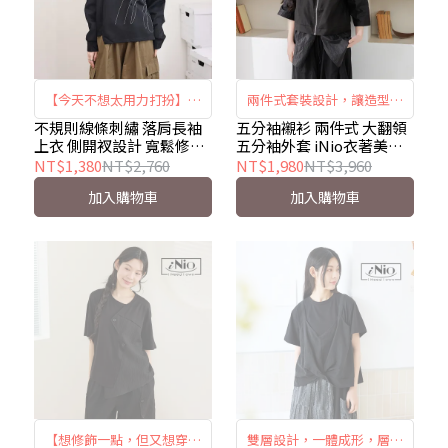
【今天不想太用力打扮】不
兩件式套裝設計，讓造型兼
規則線條刺繡落肩上衣 ｜線
具上衣與外套的功效，拉鍊
不規則線條刺繡 落肩長袖
五分袖襯衫 兩件式 大翻領
上衣 側開衩設計 寬鬆修飾
五分袖外套 iNio衣著美學
條刺繡 × 側開衩設計 × 寬
搭配大翻領，視覺更顯個
棉質上衣 iNio衣著美學
CEW1056
NT$1,380
NT$2,760
NT$1,980
NT$3,960
鬆修飾｜iNio CEW1857
性，五分袖營造優雅氛圍。
CEW1857
加入購物車
加入購物車
【想修飾一點，但又想穿得
雙層設計，一體成形，層次