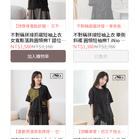
【想穿得寬鬆舒服， 又不想
不對稱緞面拼接，單側長版
讓腰腹看起來沒精神】｜不
技巧性遮腹，時尚層次設計
不對稱拼接抓褶短袖上衣
不對稱拼接短袖上衣 單側
女寬鬆落肩圓領棉T 錯位鈕
斜襬 圓領短袖棉T iNio 衣
對稱抓褶 × 錯位鈕釦 × 寬
釦造型 修飾上衣 iNio衣著
著美學 CEW1024
NT$1,580
NT$3,160
NT$1,380
NT$2,760
鬆修飾｜iNio CHW1104
美學 CHW1104
加入購物車
已售完
【喜歡俐落黑色穿搭， 也希
【想簡單穿，但又不想太普