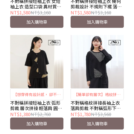
望細節多一點變化的時候】
通的時候】 ｜幾何拼接 ×
不對稱拼接短袖上衣 女短
不對稱拼接短袖上衣 幾何
袖上衣 造型口袋 異材質拼
剪裁設計 不規則下襬 落肩
｜不對稱剪裁 × 立體口袋
不規則下襬 × 輕鬆有型｜
接 圓領棉T iNio衣著美學
寬鬆棉T iNio衣著美學
NT$1,580
NT$3,160
NT$1,580
NT$3,160
× 設計感拼接短袖上衣｜
iNio CHW1008
CHW1083
CHW1008
加入購物車
加入購物車
iNio CHW1083
【想穿得有設計感， 卻不想
【簡單卻有層次】格紋拼接
讓穿搭看起來太用力的時
設計上衣 ｜不對稱拼接 ×
不對稱拼接短袖上衣 弧形
不對稱格紋拼接長袖上衣
剪裁 層次拼接 輕落肩 圓領
落肩剪裁 不對稱弧形下襬
候】 ｜弧形拼接 × 異材質
自然落肩 × 弧形下襬｜iNio
棉T iNio衣著美學
特殊口袋 長袖棉T iNio衣
NT$1,380
NT$2,760
NT$1,780
NT$3,560
層次 × 自然修飾｜iNio
CEW1895
CHW1025
著美學 CEW1895
加入購物車
加入購物車
CHW1025