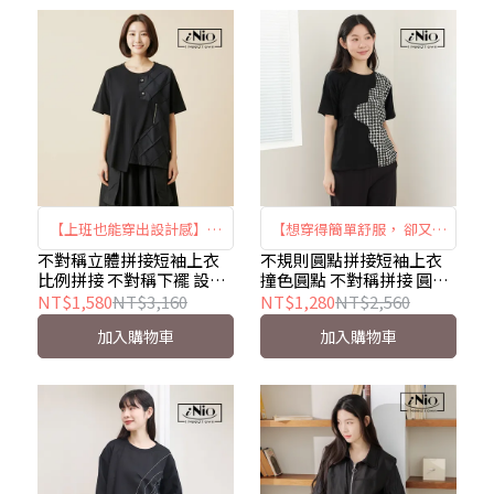
【上班也能穿出設計感】不
【想穿得簡單舒服， 卻又不
對稱立體拼接短袖上衣 ｜比
想少了造型感的時候】 ｜撞
不對稱立體拼接短袖上衣
不規則圓點拼接短袖上衣
比例拼接 不對稱下襬 設計
撞色圓點 不對稱拼接 圓領
例拼接 × 不對稱下襬 × 圓
色圓點 × 不對稱拼接 × 視
感圓領短袖棉T iNio衣著美
短袖棉T iNio衣著美學
NT$1,580
NT$3,160
NT$1,280
NT$2,560
領短袖｜iNio CHW1015
覺修飾｜iNio CHW1067
學 CHW1015
CHW1067
加入購物車
加入購物車