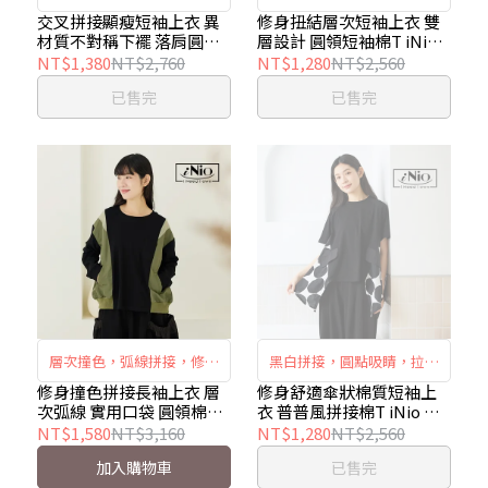
有質感有變化】 ｜交叉拼接
感十足，上層扭結造型修飾
交叉拼接顯瘦短袖上衣 異
修身扭結層次短袖上衣 雙
材質不對稱下襬 落肩圓領
層設計 圓領短袖棉T iNio
× 異材質層次 × 自然顯瘦
視覺比例，輕薄斜紋布拼接
棉T iNio衣著美學
衣著美學 CEW1100
NT$1,380
NT$2,760
NT$1,280
NT$2,560
｜iNio CHW1018
著感輕盈，微寬鬆版型穿出
CHW1018
已售完
已售完
慵懶休閒風。
層次撞色，弧線拼接，修身
黑白拼接，圓點吸睛，拉克
顯瘦，兩側口袋，實用便
蘭袖柔順肩線，造型口袋點
修身撞色拼接長袖上衣 層
修身舒適傘狀棉質短袖上
次弧線 實用口袋 圓領棉T
衣 普普風拼接棉T iNio 衣
利，寬鬆剪裁，舒適自在。
綴，自在寬鬆剪裁
iNio衣著美學 CEW1839
著美學 CEW1083
NT$1,580
NT$3,160
NT$1,280
NT$2,560
加入購物車
已售完