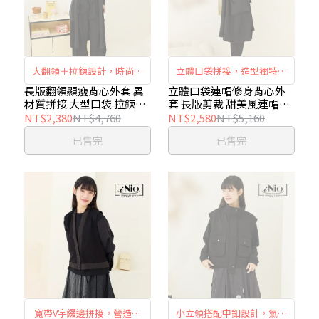
大翻領＋拉鍊設計，時尚俐
立體口袋拼接，造型獨特大
落有型，兩側大型立體口
方，長版寬鬆剪裁，修身顯
長版翻領顯瘦背心外套 異
立體口袋連帽修身背心外
材質拼接 大型口袋 拉鍊翻
套 長版剪裁 甜美風連帽背
袋，增添個性造型，長版微
瘦有型，連帽實用設計，甜
領 長版背心外套 iNio衣著
心外套 iNio衣著美學
NT$2,380
NT$4,760
NT$2,580
NT$5,160
弧層次拼接，修身顯瘦又舒
美可愛迷人。
美學 CEW4808
CEW4807
已售完
已售完
適。
寬帶V字綴邊拼接，營造修
小立領搭配中釦設計，氣質