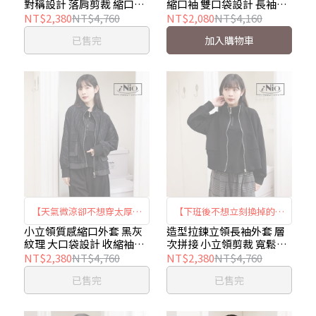
對稱設計 落肩剪裁 縮口長
縮口袖 雙口袋設計 長袖夾
落肩線條 × 優雅縮口袖｜
落肩剪裁 × 俐落縮口｜iNio
袖外套 iNio衣著美學
克 iNio衣著美學 CEW4818
NT$2,380
NT$4,760
NT$2,080
NT$4,160
iNio CEW4824
CEW4818
CEW4824
已售完
加入購物車
【天氣微涼卻不想穿太厚】
【下班後不想立刻換掉的外
黑灰紋小立領縮口外套 ｜小
套】造型拉鍊立領拼接外套
小立領質感縮口外套 黑灰
造型拉鍊立領長袖外套 層
紋理 大口袋設計 收縮袖口
次拼接 小立領剪裁 寬鬆外
立領設計 × 紋理面料 × 俐
｜拉鍊設計 × 小立領剪裁
外套 iNio 衣著美學
套 iNio 衣著美學 CEW4814
NT$2,380
NT$4,760
NT$2,380
NT$4,760
落收邊｜iNio CEW4817
× 層次拼接｜iNio CEW4814
CEW4817
已售完
已售完