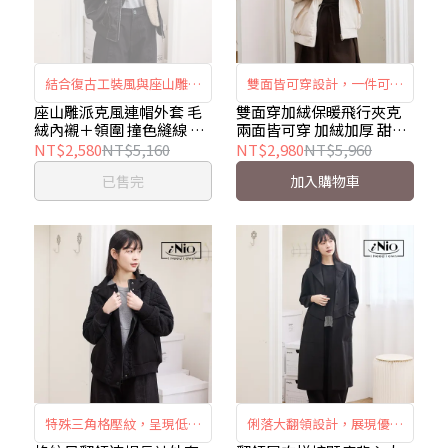
結合復古工裝風與座山雕元
雙面皆可穿設計，一件可切
素，風格鮮明有個性。 毛絨
換不同造型風格。 加絨加厚
座山雕派克風連帽外套 毛
雙面穿加絨保暖飛行夾克
絨內襯＋領圍 撞色縫線 時
兩面皆可穿 加絨加厚 甜美
內襯搭配毛海領口，層次感
內裡，秋冬穿著更有包覆
尚個性 連帽外套 iNio衣著
百搭 連帽外套 iNio衣著美
NT$2,580
NT$5,160
NT$2,980
NT$5,960
豐富。 派克大衣風格剪裁，
感。 彈性收縮袖口設計，活
美學 CEW4843
學 CEW4842
已售完
加入購物車
線條俐落耐看。 撞色縫線與
動時更穩定俐落。 連帽外套
錨釘細節點綴，造型更有重
剪裁，日常穿搭自在好上
點。
手。
特殊三角格壓紋，呈現低調
俐落大翻領設計，展現優雅