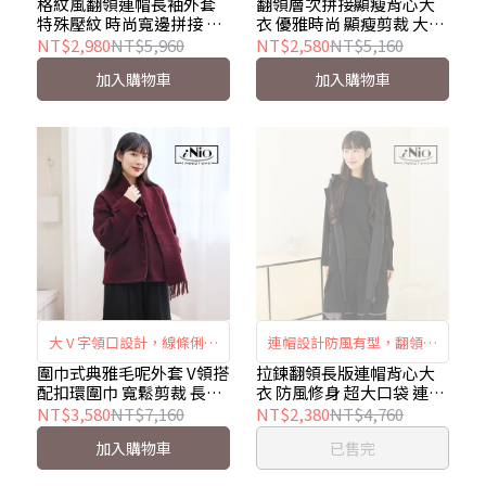
有型的紋理層次。 袖口、下
大衣輪廓。 前 V 後倒 U 層次
格紋風翻領連帽長袖外套
翻領層次拼接顯瘦背心大
特殊壓紋 時尚寬邊拼接 保
衣 優雅時尚 顯瘦剪裁 大衣
襬與拉鍊採彈性寬邊設計，
拼接，營造兩件式視覺風
暖連帽外套 iNio衣著美學
風情 背心大衣 iNio衣著美
NT$2,980
NT$5,960
NT$2,580
NT$5,160
線條俐落穩定。 錨釘裝飾點
情。 兩側大口袋配置，兼具
CEW4840
學 CEW4839
加入購物車
加入購物車
綴，細節增添個性風格。 翻
造型與實用性。 長版背心大
領連帽設計，兼顧造型與實
衣設計，穿搭層次感十足。
穿性。
大 V 字領口設計，線條俐落
連帽設計防風有型，翻領剪
展現典雅氛圍。 附扣環式圍
裁增添大衣風情，長版設計
圍巾式典雅毛呢外套 V領搭
拉鍊翻領長版連帽背心大
配扣環圍巾 寬鬆剪裁 長袖
衣 防風修身 超大口袋 連帽
巾，一件即完成造型層次。
修身自在，超大口袋時尚有
上衣外套 iNio衣著美學
背心外套 iNio衣著美學
NT$3,580
NT$7,160
NT$2,380
NT$4,760
一件套裝設計（外套＋圍
型，及膝長度保暖舒適。
CDW4734
CEW4810
加入購物車
已售完
巾），穿搭便利不費心。 毛
呢面料搭配寬鬆剪裁，穿著