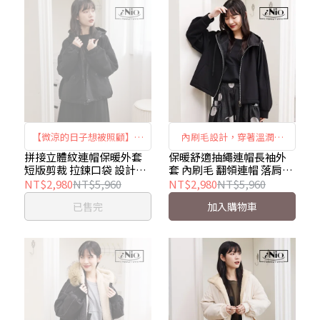
【微涼的日子想被照顧】拼
內刷毛設計，穿著溫潤包
接立體紋短版連帽外套 ｜立
覆； 翻領結合抽繩連帽，造
拼接立體紋連帽保暖外套
保暖舒適抽繩連帽長袖外
短版剪裁 拉鍊口袋 設計休
套 內刷毛 翻領連帽 落肩縮
體紋拼接 × 短版俐落 × 拉
型層次不單調。 落肩剪裁搭
閒外套 iNio衣著美學
口袖 長袖外套 iNio衣著美
NT$2,980
NT$5,960
NT$2,980
NT$5,960
鍊口袋｜iNio CEW4841
配縮口袖，線條放鬆又俐
CEW4841
學 CEW4845
已售完
加入購物車
落。 長袖外套版型，日常穿
搭好上手。