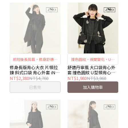
舒適自然。
前短後長剪裁，修身舒適有
撞色圓紋，視覺變化，U型
型，片領＋半幅拉鍊，時尚
領口，典雅風情，收縮下
修身長版背心大衣 片領拉
舒適丹寧風 大口袋背心外
鍊 斜式口袋 背心外套 iNio
套 撞色圓紋 U型領背心外
獨特個性，斜式口袋營造大
襬，修飾腰形。
衣著美學 CEW4809
套 iNio衣著美學 CEW4812
NT$2,380
NT$4,760
NT$1,980
NT$3,960
衣風情，背部撞色條紋，打
已售完
加入購物車
造時尚焦點。