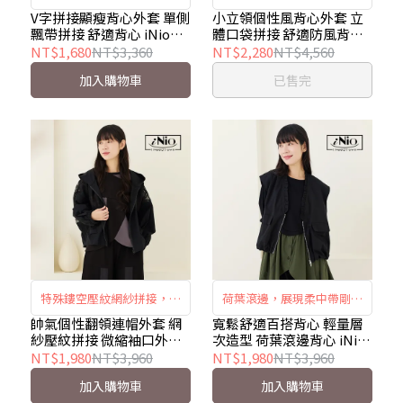
身效果，單側飄帶設計，打
優雅時尚美型，立體口袋拼
V字拼接顯瘦背心外套 單側
小立領個性風背心外套 立
飄帶拼接 舒適背心 iNio衣
體口袋拼接 舒適防風背心
造視覺變化，舒適寬鬆版
接，實用又兼具造型，寬版
著美學 CEW4806
iNio衣著美學 CEW4805
NT$1,680
NT$3,360
NT$2,280
NT$4,560
型，百搭自在時尚。
剪裁穿著舒適，又防風好
加入購物車
已售完
看。
特殊鏤空壓紋網紗拼接，營
荷葉滾邊，展現柔中帶剛的
造獨特視覺層次，連帽＋大
風格。 雙立體口袋設計，實
帥氣個性翻領連帽外套 網
寬鬆舒適百搭背心 輕量層
紗壓紋拼接 微縮袖口外套
次造型 荷葉滾邊背心 iNio
翻領，時尚帥氣有型，微縮
用又富有層次感。 短版寬鬆
iNio衣著美學 CEW4803
衣著美學 CEW4801
NT$1,980
NT$3,960
NT$1,980
NT$3,960
袖口增添甜美風情。
剪裁修飾比例，穿出率性造
加入購物車
加入購物車
型。 黑與軍綠雙色選擇，輕