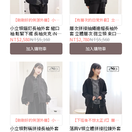
【剛剛好的俐落外層】小立
【有層次的日常外套】立體
領休閒夾克 ｜俐落小立領 ×
拼接連帽夾克 ｜微立領設計
小立領錨釘長袖外套 縮口
層次拼接抽繩連帽長袖外
袖 鬆緊下襬 長袖夾克 iNio
套 立體層次 微立領 束口袖
束口袖 × 鬆緊下襬｜iNio
× 抽繩連帽 × 束口袖口｜
衣著美學 CEW4827
連帽夾克 iNio衣著美學
NT$2,580
NT$5,160
NT$2,780
NT$5,560
CEW4827
iNio CEW4826
CEW4826
加入購物車
加入購物車
【剛剛好的俐落外層】小立
【下班後不想太正式】層次
領拼接外套 ｜對稱剪裁 ×
V領拉鍊外套 ｜立體拼接 ×
小立領對稱拼接長袖外套
落肩V領立體拼接拉鍊外套