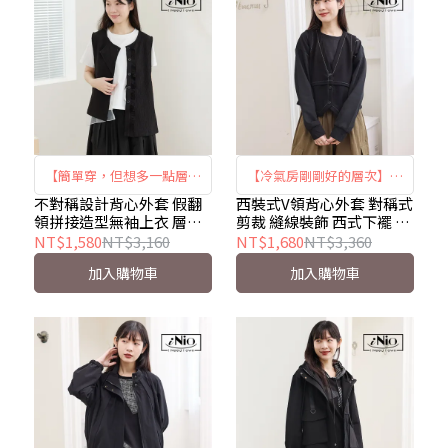
【簡單穿，但想多一點層次
【冷氣房剛剛好的層次】西
的時候】 ｜不對稱剪裁 ×
裝式V領背心外套 ｜對稱剪
不對稱設計背心外套 假翻
西裝式V領背心外套 對稱式
領拼接造型無袖上衣 層次
剪裁 縫線裝飾 西式下襬 V
假翻領設計 × 輕鬆疊穿｜
裁 × W式下襬 × 典雅設計
穿搭背心 iNio衣著美學
領背心 iNio衣著美學
NT$1,580
NT$3,160
NT$1,680
NT$3,360
iNio CHW4002
｜iNio CEW4822
CHW4002
CEW4822
加入購物車
加入購物車