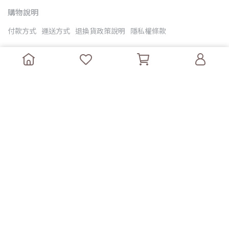
購物說明
付款方式
運送方式
退換貨政策說明
隱私權條款
客服資訊
客服留言
會員權益說明
聯絡我們
其他連結
反詐騙公告
合作提案
Copyright ©
iNio 愛妳喔-衣著美學 |官方網站|
All Rights
Reserved.
Designed by
CYBERBIZ
.